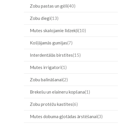
Zobu pastas un gēli
40
Zobu diegi
13
Mutes skalojamie līdzekļi
10
Košļājamās gumijas
7
Interdentālās birstītes
15
Mutes irrigatori
1
Zobu balināšanai
2
Brekešu un elaineru kopšana
1
Zobu protēžu kastītes
6
Mutes dobuma gļotādas ārstēšanai
3