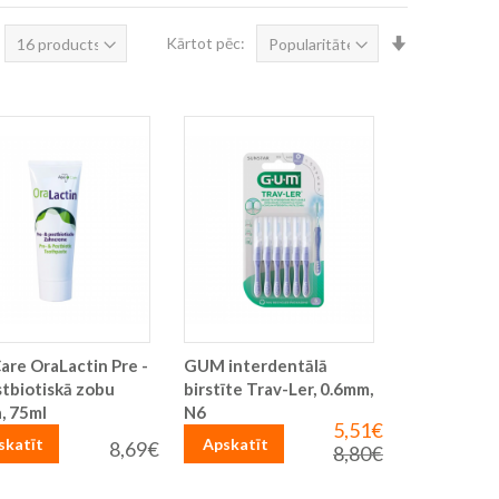
Iestatīt
Kārtot pēc:
augošā
secībā
are OraLactin Pre -
GUM interdentālā
tbiotiskā zobu
birstīte Trav-Ler, 0.6mm,
, 75ml
N6
5,51€
Īpaša
skatīt
Apskatīt
cena
8,69€
8,80€
Parastā
cena