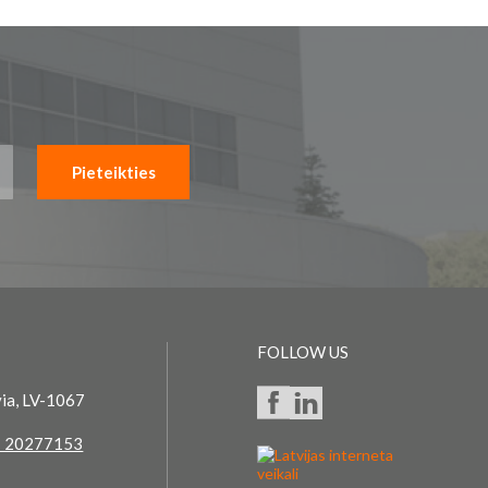
Pieteikties
FOLLOW US
via, LV-1067
 20277153