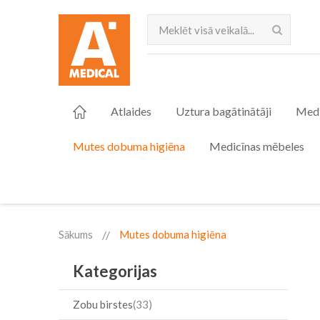
Meklēt
Atlaides
Uztura bagātinātāji
Medi
Mutes dobuma higiēna
Medicīnas mēbeles
Sākums
Mutes dobuma higiēna
Kategorijas
Zobu birstes
33