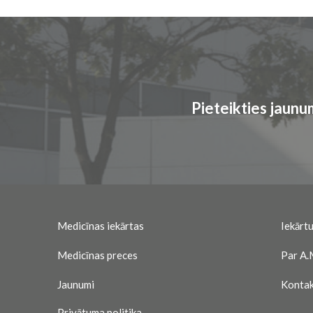
Pieteikties jaun
Medicīnas iekārtas
Iekārtu
Medicīnas preces
Par A.
Jaunumi
Kontak
Privātuma politika