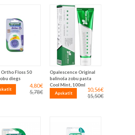
Ortho Floss 50
Opalescence Original
zobu diegs
balinoša zobu pasta
Cool Mint, 100ml
4,80€
Īpaša
10,56€
Īpaša
skatīt
cena
5,78€
Parastā
Apskatīt
cena
15,50€
Parastā
cena
cena