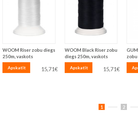
WOOM Riser zobu diegs
WOOM Black Riser zobu
GUM 
250m, vaskots
diegs 250m, vaskots
zobu
Apskatīt
Apskatīt
Ap
15,71€
15,71€
Lapa
You're
Lapa
1
2
currently
reading
page