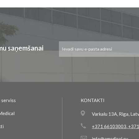
Pieteikties
umu saņemšanai
jaunumu
saņemšanai:
 serviss
KONTAKTI
Medical
Varkalu 13A, Riga, Lat
ti
+371 66103003
,
+371
info@amedical.eu