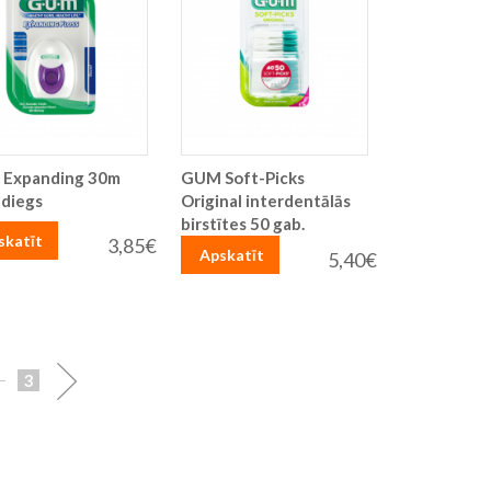
Expanding 30m
GUM Soft-Picks
 diegs
Original interdentālās
birstītes 50 gab.
skatīt
3,85€
Apskatīt
5,40€
Lapa
Lapa
Turpināt
3