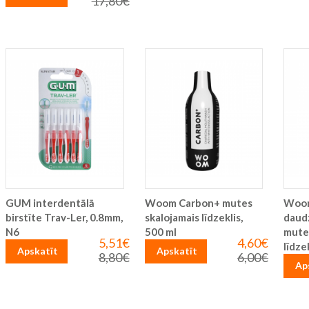
17,80€
Parastā
cena
GUM interdentālā
Woom Carbon+ mutes
Woom
birstīte Trav-Ler, 0.8mm,
skalojamais līdzeklis,
daud
N6
500 ml
mute
5,51€
4,60€
Īpaša
Īpaša
līdze
Apskatīt
Apskatīt
cena
cena
8,80€
6,00€
Parastā
Parastā
Ap
cena
cena