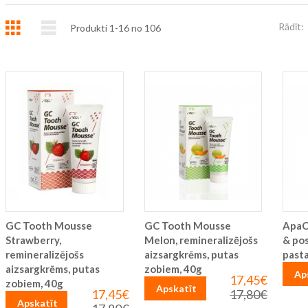
Režģis
Saraksts
Rādīt:
Produkti
1
-
16
no
106
GC Tooth Mousse
GC Tooth Mousse
ApaC
Strawberry,
Melon, remineralizējošs
& pos
remineralizējošs
aizsargkrēms, putas
pasta
aizsargkrēms, putas
zobiem, 40g
Ap
17,45€
Īpaša
zobiem, 40g
Apskatīt
cena
17,45€
17,80€
Īpaša
Parastā
Apskatīt
cena
cena