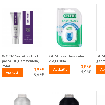
WOOM Sensitive+ zobu
GUM Easy Floss zobu
GUM 
pasta jutīgiem zobiem,
diegs 30m
gab 
75ml
3,85€
Īpaša
3,85€
Īpaša
Apskatīt
Ap
cena
4,45€
Parastā
Apskatīt
cena
5,65€
Parastā
cena
cena