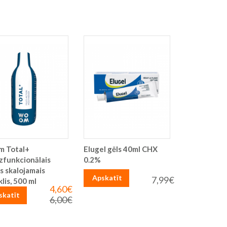
 Total+
Elugel gēls 40ml CHX
zfunkcionālais
0.2%
s skalojamais
Apskatīt
7,99€
klis, 500 ml
4,60€
Īpaša
skatīt
cena
6,00€
Parastā
cena