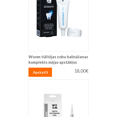
Woom tūlītējas zobu balināšanas
komplekts mājas apstākļos
18,00€
Apskatīt