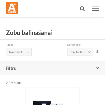
Meklēt
Zobu balināšanai
Rādīt:
Kārtot pēc:
Iest
aug
sec
Filtrs
2
Produkti