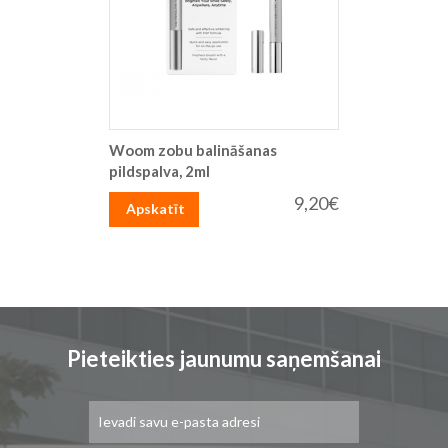
Woom zobu balināšanas
pildspalva, 2ml
9,20€
Apskatīt
Pieteikties jaunumu saņemšanai
Pieteikties
jaunumu
saņemšanai: