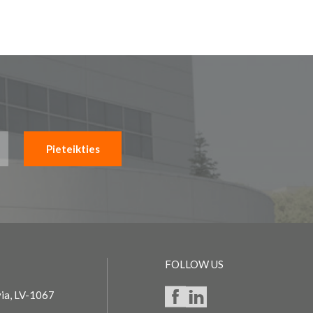
Pieteikties
FOLLOW US
via, LV-1067