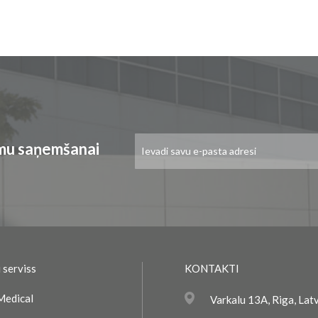
Pieteikties
umu saņemšanai
jaunumu
saņemšanai:
 serviss
KONTAKTI
Medical
Varkalu 13A, Riga, Lat