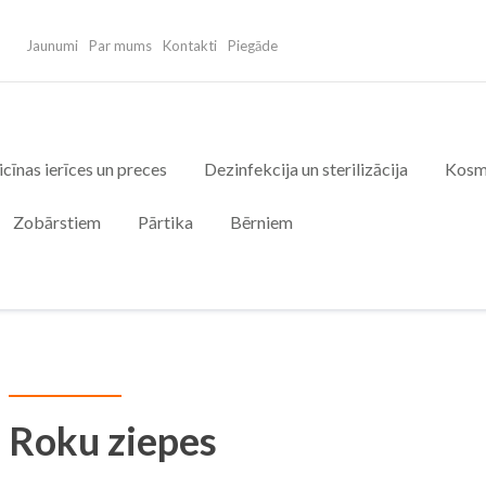
Jaunumi
Par mums
Kontakti
Piegāde
cīnas ierīces un preces
Dezinfekcija un sterilizācija
Kosm
Zobārstiem
Pārtika
Bērniem
Roku ziepes