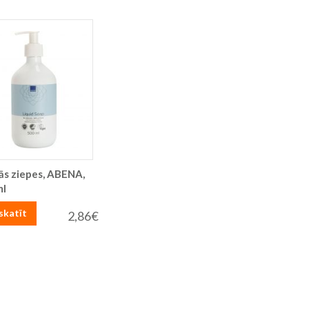
ās ziepes, ABENA,
ml
skatīt
2,86€