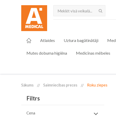
Meklēt
Atlaides
Uztura bagātinātāji
Medi
Mutes dobuma higiēna
Medicīnas mēbeles
Sākums
Saimniecības preces
Roku ziepes
Filtrs
Cena