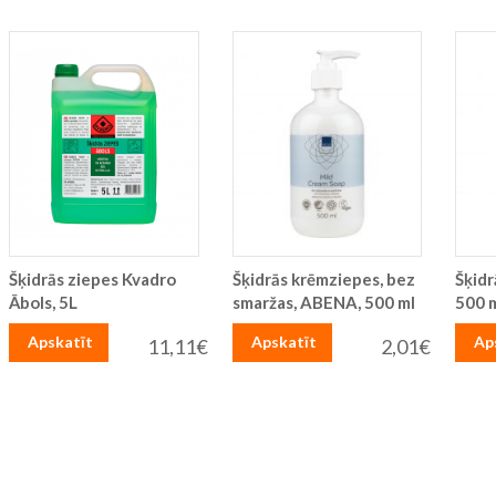
Šķidrās ziepes Kvadro
Šķidrās krēmziepes, bez
Šķidr
Ābols, 5L
smaržas, ABENA, 500 ml
500 
Apskatīt
Apskatīt
Ap
11,11€
2,01€