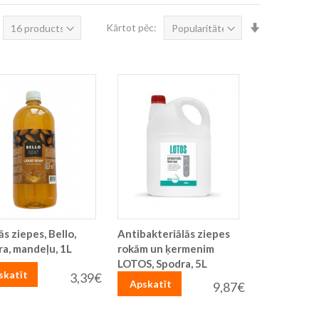
Iestatīt
Kārtot pēc:
augošā
secībā
ās ziepes, Bello,
Antibakteriālās ziepes
a, mandeļu, 1L
rokām un ķermenim
LOTOS, Spodra, 5L
skatīt
3,39€
Apskatīt
9,87€