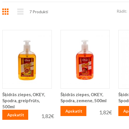
Režģis
Saraksts
Rādīt:
7
Produkti
Šķidrās ziepes, OKEY,
Šķidrās ziepes, OKEY,
Šķidr
Spodra, greipfrūts,
Spodra, zemene, 500ml
Spodr
500ml
Apskatīt
Ap
1,82€
Apskatīt
1,82€