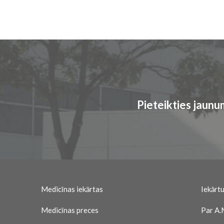
Pieteikties jaun
Medicīnas iekārtas
Iekārtu
Medicīnas preces
Par A.