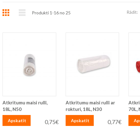
Režģis
Saraksts
Rādīt:
Produkti
1
-
16
no
25
Atkritumu maisi rullī,
Atkritumu maisi rullī ar
Atkri
18L, N50
rokturi, 18L, N30
70L,
Apskatīt
Apskatīt
Ap
0,75€
0,77€