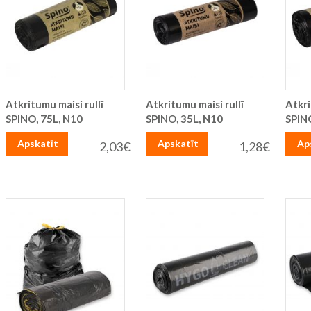
Atkritumu maisi rullī
Atkritumu maisi rullī
Atkri
SPINO, 75L, N10
SPINO, 35L, N10
SPIN
Apskatīt
Apskatīt
Ap
2,03€
1,28€