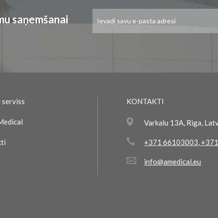
Pieteikties
umu saņemšanai
jaunumu
saņemšanai:
 serviss
KONTAKTI
Medical
Varkalu 13A, Riga, Lat
ti
+371 66103003
,
+371
info@amedical.eu