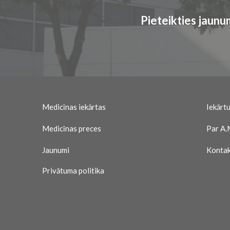
Pieteikties jaun
Medicīnas iekārtas
Iekārtu
Medicīnas preces
Par A.
Jaunumi
Kontak
Privātuma politika