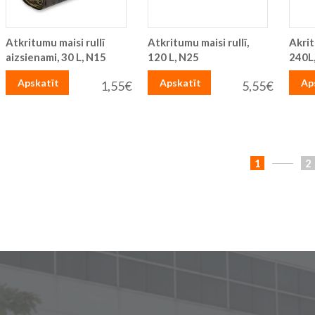
Atkritumu maisi rullī
Atkritumu maisi rullī,
Akrit
aizsienami, 30 L, N15
120 L, N25
240L
Apskatīt
Apskatīt
Ap
1,55€
5,55€
Lapa
You're
L
1
2
currently
reading
page