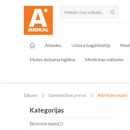
Meklēt
Atlaides
Uztura bagātinātāji
Medi
Mutes dobuma higiēna
Medicīnas mēbeles
Sākums
Saimniecības preces
Atkritumu maisi
Kategorijas
Šķīstošie maisi
2