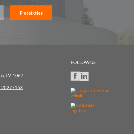
Pieteikties
FOLLOW US
via, LV-1067
 20277153