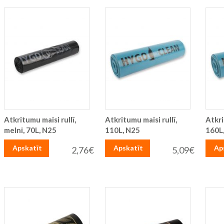
Atkritumu maisi rullī,
Atkritumu maisi rullī,
Atkri
melni, 70L, N25
110L, N25
160L
Apskatīt
Apskatīt
Ap
2,76€
5,09€