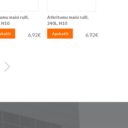
umu maisi rullī,
Atkritumu maisi rullī,
, N10
240L, N10
skatīt
Apskatīt
6,92€
6,92€
apa
Lapa
Turpināt