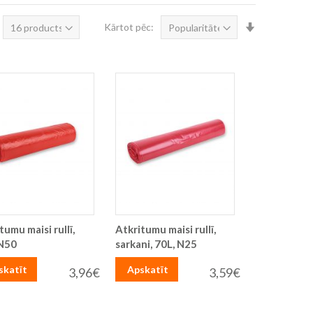
Iestatīt
Kārtot pēc:
augošā
secībā
tumu maisi rullī,
Atkritumu maisi rullī,
 N50
sarkani, 70L, N25
skatīt
Apskatīt
3,96€
3,59€