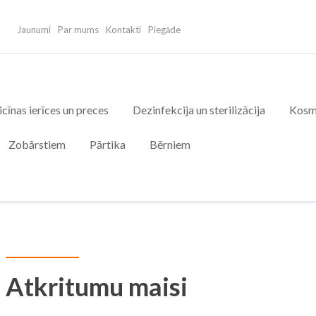
Jaunumi
Par mums
Kontakti
Piegāde
cīnas ierīces un preces
Dezinfekcija un sterilizācija
Kosm
Zobārstiem
Pārtika
Bērniem
Atkritumu maisi