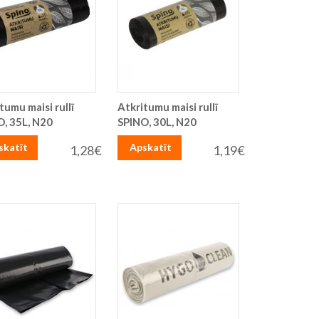
tumu maisi rullī
Atkritumu maisi rullī
O, 35L, N20
SPINO, 30L, N20
skatīt
Apskatīt
1,28€
1,19€