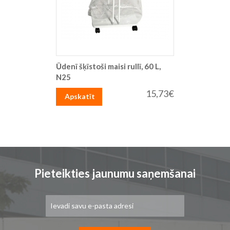
Ūdenī šķīstoši maisi rullī, 60 L,
N25
15,73€
Apskatīt
Pieteikties jaunumu saņemšanai
Pieteikties
jaunumu
saņemšanai: