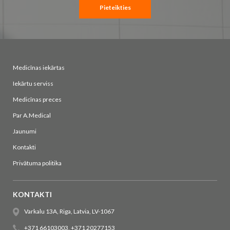
Pieteikties
Medicīnas iekārtas
Iekārtu serviss
Medicīnas preces
Par A.Medical
Jaunumi
Kontakti
Privātuma politika
KONTAKTI
Varkalu 13A, Riga, Latvia, LV-1067
+371 66103003
,
+371 20277153