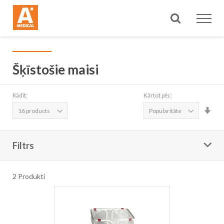
Meklēt
Šķīstošie maisi
Rādīt:
Kārtot pēc:
Iest
aug
sec
Filtrs
2
Produkti