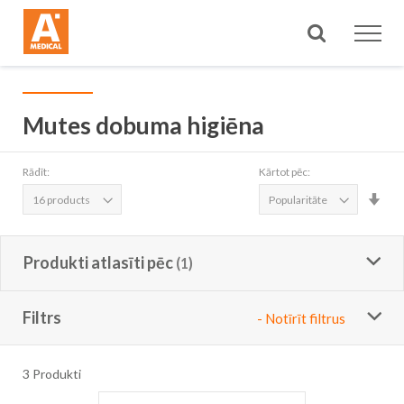
Meklēt
Mutes dobuma higiēna
Rādīt:
Kārtot pēc:
Iest
aug
sec
Produkti atlasīti pēc
Filtrs
- Notīrīt filtrus
3
Produkti