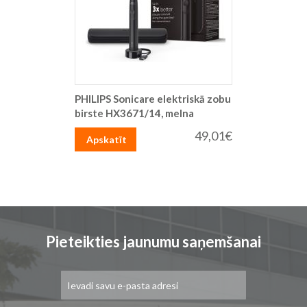
PHILIPS Sonicare elektriskā zobu
birste HX3671/14, melna
49,01€
Apskatīt
Pieteikties jaunumu saņemšanai
Pieteikties
jaunumu
saņemšanai: