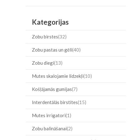
Item
Kategorijas
Zobu birstes
32
Zobu pastas un gēli
40
Zobu diegi
13
Mutes skalojamie līdzekļi
10
Košļājamās gumijas
7
Interdentālās birstītes
15
Mutes irrigatori
1
Zobu balināšanai
2