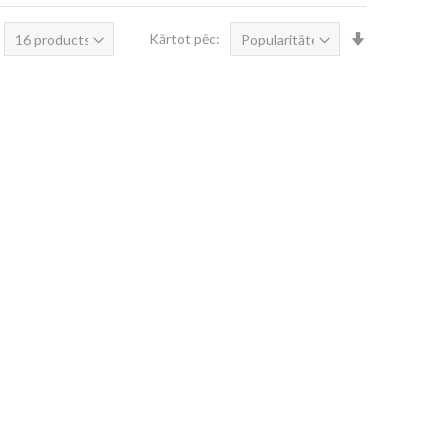
Iestatīt
Kārtot pēc:
augošā
secībā