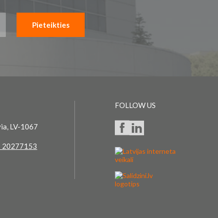
Pieteikties
FOLLOW US
via, LV-1067
 20277153