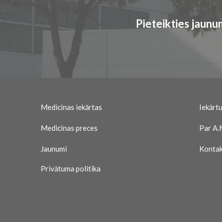
Pieteikties jaun
Medicīnas iekārtas
Iekārtu
Medicīnas preces
Par A.
Jaunumi
Kontak
Privātuma politika