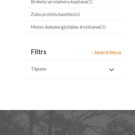
Brekešu un elaineru kopšana
1
Zobu protēžu kastītes
6
Mutes dobuma gļotādas ārstēšanai
3
Filtrs
- Notīrīt filtrus
Tilpums