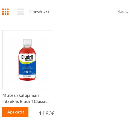
Režģis
Saraksts
Rādīt:
1
produkts
Mutes skalojamais
līdzeklis Eludril Classic
Apskatīt
14,80€