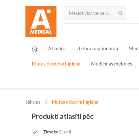
Meklēt
Atlaides
Uztura bagātinātāji
Medi
Mutes dobuma higiēna
Medicīnas mēbeles
Sākums
Mutes dobuma higiēna
Produkti atlasīti pēc
Remove
Zīmols
Eludril
This