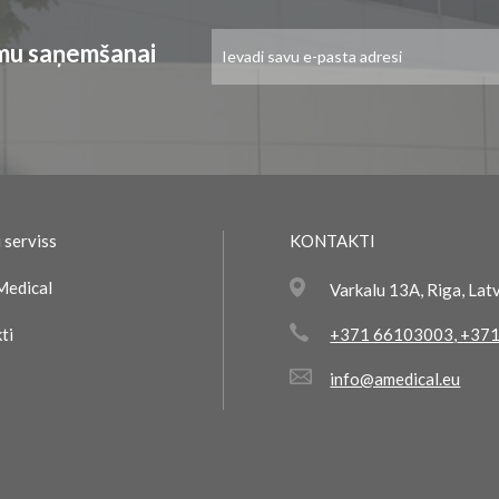
Pieteikties
umu saņemšanai
jaunumu
saņemšanai:
 serviss
KONTAKTI
Medical
Varkalu 13A, Riga, Lat
ti
+371 66103003
,
+371
info@amedical.eu