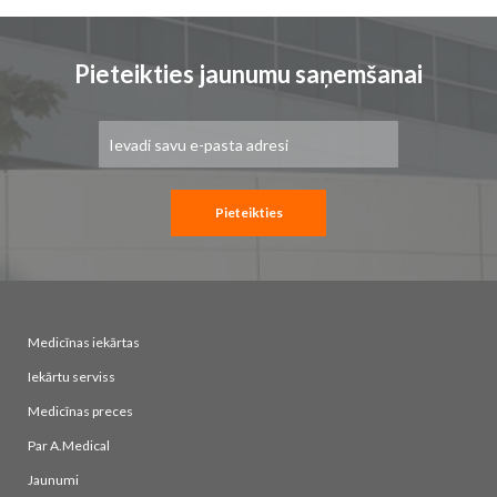
Pieteikties jaunumu saņemšanai
Pieteikties
jaunumu
saņemšanai:
Pieteikties
Medicīnas iekārtas
Iekārtu serviss
Medicīnas preces
Par A.Medical
Jaunumi