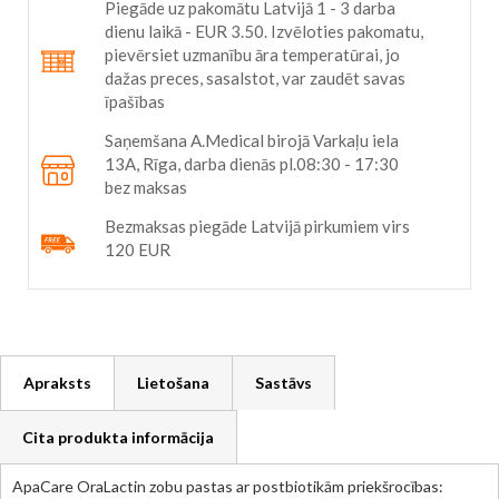
Piegāde uz pakomātu Latvijā 1 - 3 darba
dienu laikā - EUR 3.50. Izvēloties pakomatu,
pievērsiet uzmanību āra temperatūrai, jo
dažas preces, sasalstot, var zaudēt savas
īpašības
Saņemšana A.Medical birojā Varkaļu iela
13A, Rīga, darba dienās pl.08:30 - 17:30
bez maksas
Bezmaksas piegāde Latvijā pirkumiem virs
120 EUR
Apraksts
Lietošana
Sastāvs
Cita produkta informācija
ApaCare OraLactin zobu pastas ar postbiotikām priekšrocības: