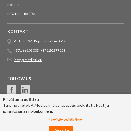
Kontakti
Privātuma politika
KONTAKTI
Varkalu 13A, Riga, Latvia, LV-1067
+371 66103003
,
+371 20277153
info@amedical.eu
FOLLOW US
Privātuma politika
Turpinot lietot A.Medical mājas lapu, Jūs piekrītat sīkdatņu
izmantošanas noteikumiem.
Uzzināt vairāk šeit
Piekrītu
© 2017