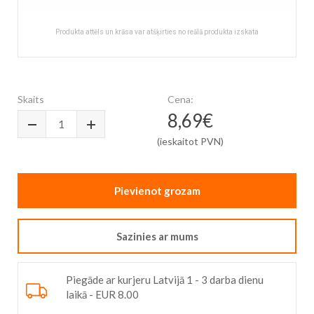
Produkta attēls un krāsa var atšķirties no reālā produkta izskata
Skip
to
the
Skaits
Cena:
beginning
8,69€
of
the
(ieskaitot PVN)
images
gallery
Pievienot grozam
Sazinies ar mums
Piegāde ar kurjeru Latvijā 1 - 3 darba dienu
laikā - EUR 8.00