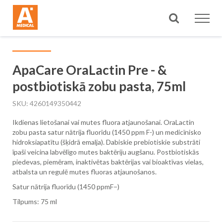
Meklēt
ApaCare OraLactin Pre - &
postbiotiskā zobu pasta, 75ml
SKU
4260149350442
Ikdienas lietošanai vai mutes fluora atjaunošanai. OraLactin
zobu pasta satur nātrija fluorīdu (1450 ppm F-) un medicīnisko
hidroksiapatītu (šķidrā emalja). Dabiskie prebiotiskie substrāti
īpaši veicina labvēlīgo mutes baktēriju augšanu. Postbiotiskās
piedevas, piemēram, inaktivētas baktērijas vai bioaktīvas vielas,
atbalsta un regulē mutes fluoras atjaunošanos.
Satur nātrija fluorīdu (1450 ppmF−)
Tilpums: 75 ml