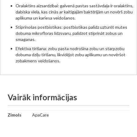
Oralaktīns aizsardzībai: galvenā pastas sastāvdaļa ir oralaktīns,
dabiska viela, kas cīnās ar kaitīgajām baktērijām un novērš zobu
aplikuma un kariesa veidošanos.
Stiprinošas postbiotikas: postbiotikas palīdz uzturēt mutes
dobuma mikrofloras līdzsvaru, palīdzot stiprināt zobus un
smaganas.
Efektīva tīrīšana: zobu pasta nodrošina zobu un starpzobu
dobuma dziļu tīrīšanu, likvidējot zobu aplikumu un novēršot
zobakmens veidošanos.
Vairāk informācijas
Vairāk
Zīmols
ApaCare
informācijas