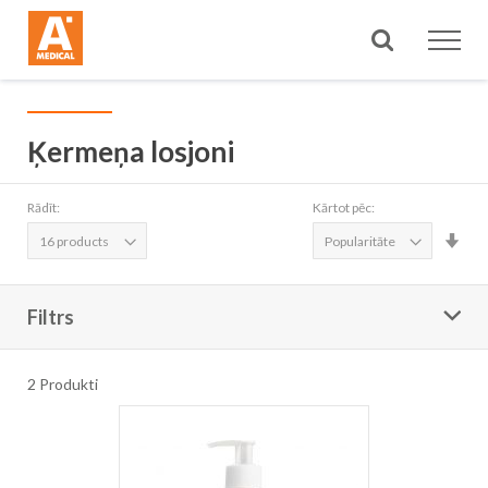
Meklēt
Ķermeņa losjoni
Rādīt:
Kārtot pēc:
Iest
aug
sec
Filtrs
2
Produkti