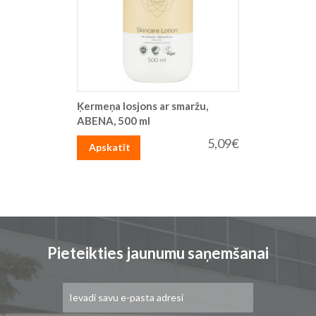
Ķermeņa losjons ar smaržu,
ABENA, 500 ml
5,09€
Apskatīt
Pieteikties jaunumu saņemšanai
Pieteikties
jaunumu
saņemšanai: