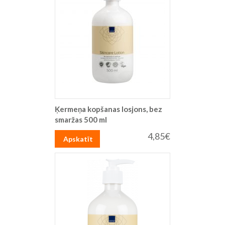
Ķermeņa kopšanas losjons, bez
smaržas 500 ml
4,85€
Apskatīt