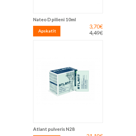
Nateo D pilieni 10ml
3,70€
Īpaša
cena
Apskatīt
4,49€
Parastā
cena
Atlant pulveris N28
Īpaša