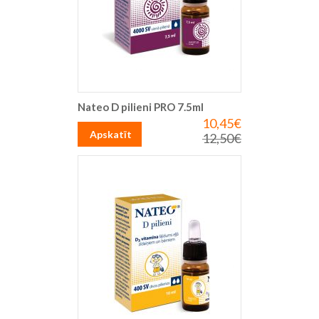
Nateo D pilieni PRO 7.5ml
10,45€
Īpaša
cena
Apskatīt
12,50€
Parastā
cena