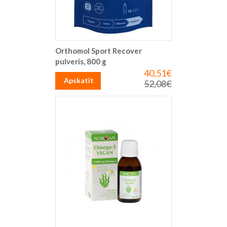
Orthomol Sport Recover
pulveris, 800 g
40,51€
Īpaša
cena
Apskatīt
52,08€
Parastā
cena