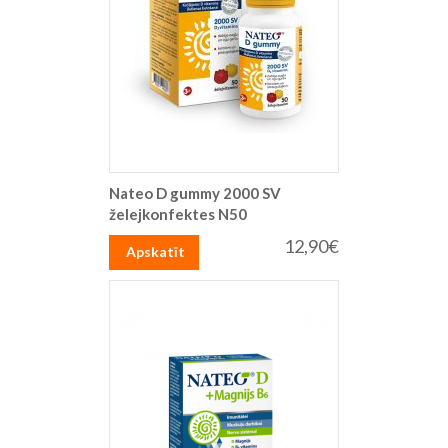
Nateo D gummy 2000 SV
želejkonfektes N50
12,90€
Apskatīt