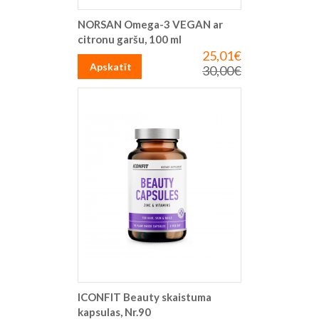
NORSAN Omega-3 VEGAN ar
citronu garšu, 100 ml
25,01€
Īpaša
cena
Apskatīt
30,00€
Parastā
cena
ICONFIT Beauty skaistuma
kapsulas, Nr.90