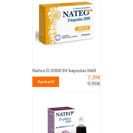
Nateo D 2000 SV kapsulas N60
7,39€
Īpaša
cena
Apskatīt
9,90€
Parastā
cena