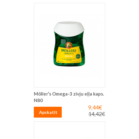
Möller’s Omega-3 zivju eļļa kaps.
N80
9,44€
Īpaša
cena
Apskatīt
14,42€
Parastā
cena