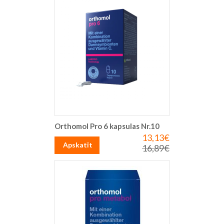
Orthomol Pro 6 kapsulas Nr.10
13,13€
Īpaša
cena
Apskatīt
16,89€
Parastā
cena