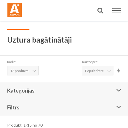
Meklēt
Uztura bagātinātāji
Rādīt:
Kārtot pēc:
Iest
aug
sec
Kategorijas
Filtrs
Produkti
1
-
15
no
70