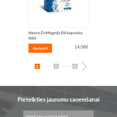
Nateo D+Magnijs B6 kapsulas
N40
14,08€
Apskatīt
Lapa
You're
Lapa
Lapa
Lapa
Turpināt
1
2
3
currently
reading
page
Pieteikties jaunumu saņemšanai
Pieteikties
jaunumu