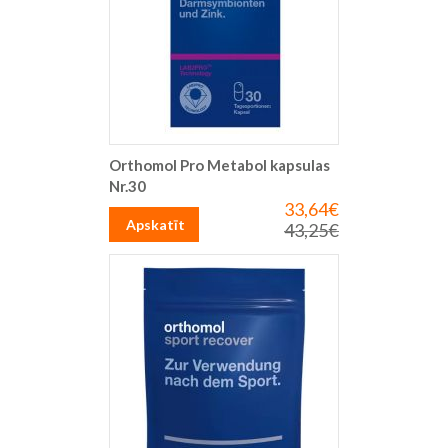
Orthomol Pro Metabol kapsulas
Nr.30
33,64€
Īpaša
cena
Apskatīt
43,25€
Parastā
cena