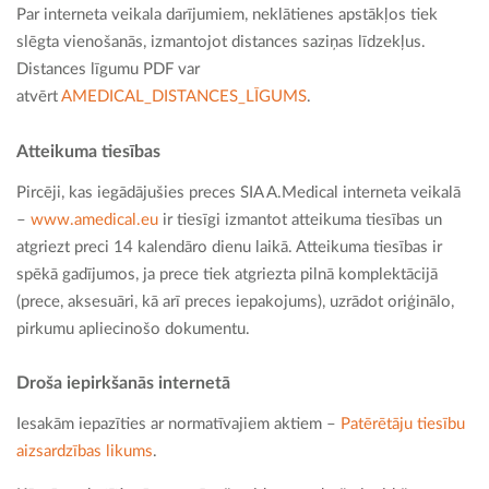
Par interneta veikala darījumiem, neklātienes apstākļos tiek
slēgta vienošanās, izmantojot distances saziņas līdzekļus.
Distances līgumu PDF var
atvērt
AMEDICAL_DISTANCES_LĪGUMS
.
Atteikuma tiesības
Pircēji, kas iegādājušies preces SIA A.Medical interneta veikalā
–
www.amedical.eu
ir tiesīgi izmantot atteikuma tiesības un
atgriezt preci 14 kalendāro dienu laikā. Atteikuma tiesības ir
spēkā gadījumos, ja prece tiek atgriezta pilnā komplektācijā
(prece, aksesuāri, kā arī preces iepakojums), uzrādot oriģinālo,
pirkumu apliecinošo dokumentu.
Droša iepirkšanās internetā
Iesakām iepazīties ar normatīvajiem aktiem –
Patērētāju tiesību
aizsardzības likums
.