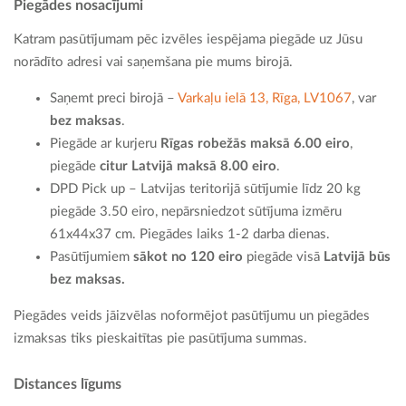
Piegādes nosacījumi
Katram pasūtījumam pēc izvēles iespējama piegāde uz Jūsu
norādīto adresi vai saņemšana pie mums birojā.
Saņemt preci birojā –
Varkaļu ielā 13, Rīga, LV1067
, var
bez maksas
.
Piegāde ar kurjeru
Rīgas robežās maksā 6.00 eiro
,
piegāde
citur Latvijā maksā 8.00 eiro
.
DPD Pick up – Latvijas teritorijā sūtījumie līdz 20 kg
piegāde 3.50 eiro, nepārsniedzot sūtījuma izmēru
61x44x37 cm. Piegādes laiks 1-2 darba dienas.
Pasūtījumiem
sākot no 120 eiro
piegāde visā
Latvijā būs
bez maksas.
Piegādes veids jāizvēlas noformējot pasūtījumu un piegādes
izmaksas tiks pieskaitītas pie pasūtījuma summas.
Distances līgums