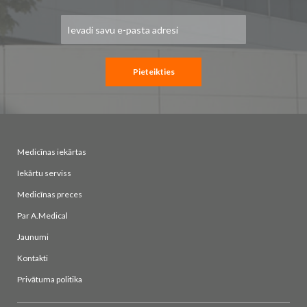
Pieteikties
jaunumu
saņemšanai:
Pieteikties
Medicīnas iekārtas
Iekārtu serviss
Medicīnas preces
Par A.Medical
Jaunumi
Kontakti
Privātuma politika