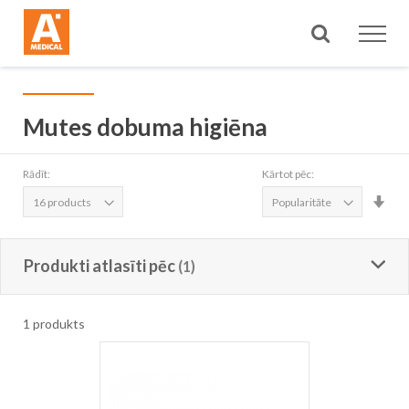
Meklēt
Mutes dobuma higiēna
Rādīt:
Kārtot pēc:
Iest
aug
sec
Produkti atlasīti pēc
1
produkts