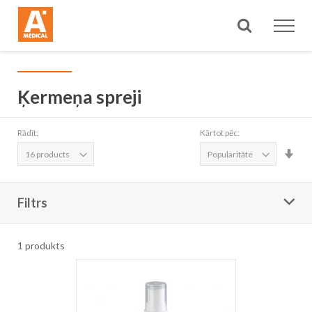
Meklēt
Ķermeņa spreji
Rādīt:
Kārtot pēc:
Iest
aug
sec
Filtrs
1
produkts