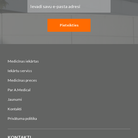
Pieteikties
jaunumu
saņemšanai:
Pieteikties
Medicīnas iekārtas
Iekārtu serviss
Medicīnas preces
Par A.Medical
Jaunumi
Kontakti
Privātuma politika
KONTAKTI