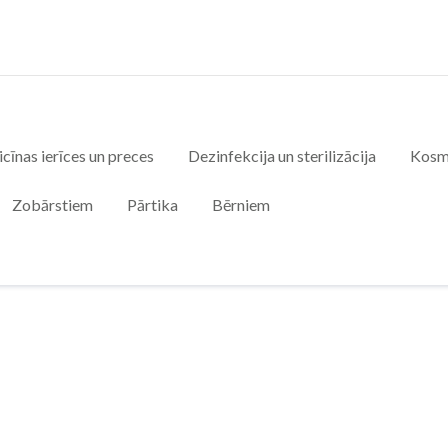
cīnas ierīces un preces
Dezinfekcija un sterilizācija
Kosm
Zobārstiem
Pārtika
Bērniem