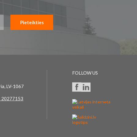
Pieteikties
FOLLOW US
via, LV-1067
 20277153