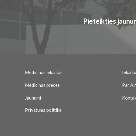
Pieteikties jaun
Medicīnas iekārtas
Iekārtu
Medicīnas preces
Par A.
Jaunumi
Kontak
Privātuma politika