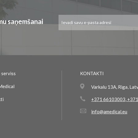
Pieteikties
umu saņemšanai
jaunumu
saņemšanai:
 serviss
KONTAKTI
Medical
Varkalu 13A, Riga, Lat
ti
+371 66103003
,
+371
info@amedical.eu