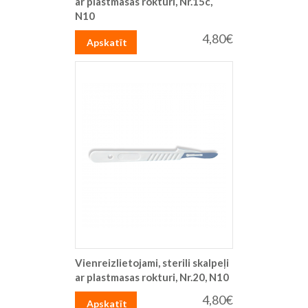
ar plastmasas rokturi, Nr.15c,
N10
4,80€
Apskatīt
Vienreizlietojami, sterili skalpeļi
ar plastmasas rokturi, Nr.20, N10
4,80€
Apskatīt