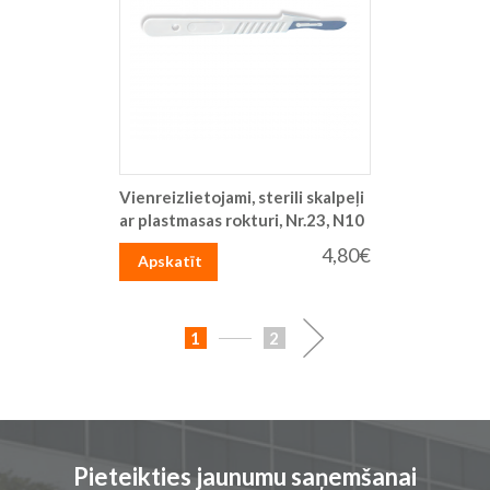
Vienreizlietojami, sterili skalpeļi
ar plastmasas rokturi, Nr.23, N10
4,80€
Apskatīt
Lapa
You're
Lapa
Lapa
Turpināt
1
2
currently
reading
page
Pieteikties jaunumu saņemšanai