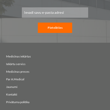
Pieteikties
jaunumu
saņemšanai:
Pieteikties
Medicīnas iekārtas
Iekārtu serviss
Medicīnas preces
Par A.Medical
Jaunumi
Kontakti
Privātuma politika