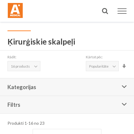
Meklēt
Ķirurģiskie skalpeļi
Rādīt:
Kārtot pēc:
Iest
aug
sec
Kategorijas
Filtrs
Produkti
1
-
16
no
23