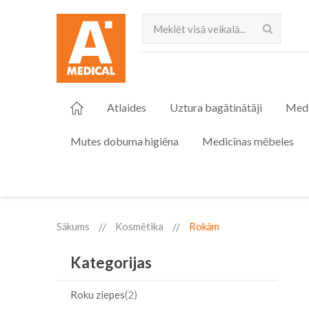
Meklēt
Atlaides
Uztura bagātinātāji
Medi
Mutes dobuma higiēna
Medicīnas mēbeles
Sākums
Kosmētika
Rokām
Kategorijas
Roku ziepes
2