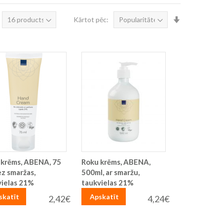
Iestatīt
Kārtot pēc:
augošā
secībā
 krēms, ABENA, 75
Roku krēms, ABENA,
ez smaržas,
500ml, ar smaržu,
vielas 21%
taukvielas 21%
skatīt
Apskatīt
2,42€
4,24€