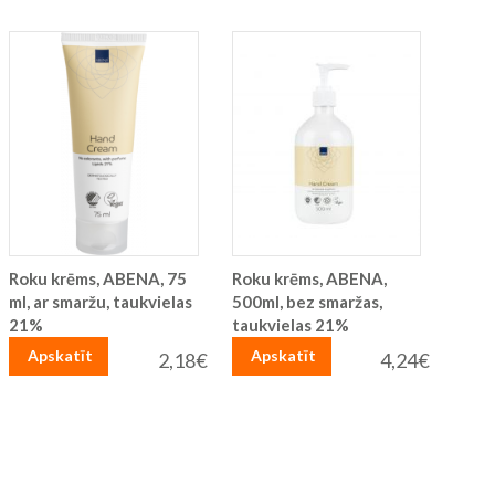
Roku krēms, ABENA, 75
Roku krēms, ABENA,
ml, ar smaržu, taukvielas
500ml, bez smaržas,
21%
taukvielas 21%
Apskatīt
Apskatīt
2,18€
4,24€