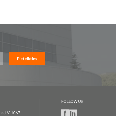
Pieteikties
FOLLOW US
via, LV-1067