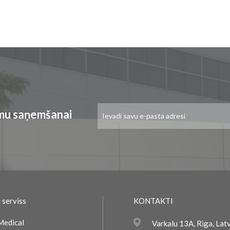
Pieteikties
umu saņemšanai
jaunumu
saņemšanai:
 serviss
KONTAKTI
Medical
Varkalu 13A, Riga, Lat