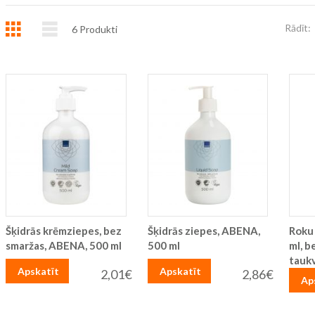
Režģis
Saraksts
Rādīt:
6
Produkti
Šķidrās krēmziepes, bez
Šķidrās ziepes, ABENA,
Roku
smaržas, ABENA, 500 ml
500 ml
ml, b
tauk
Apskatīt
Apskatīt
2,01€
2,86€
Ap