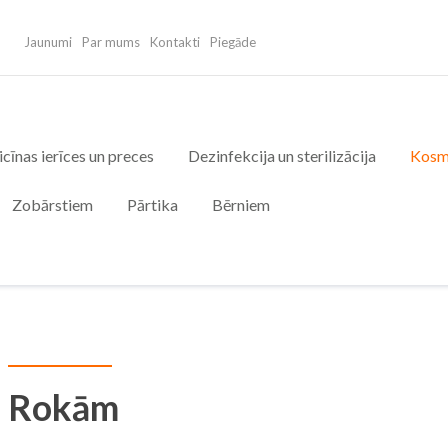
Jaunumi
Par mums
Kontakti
Piegāde
cīnas ierīces un preces
Dezinfekcija un sterilizācija
Kosm
Zobārstiem
Pārtika
Bērniem
Rokām