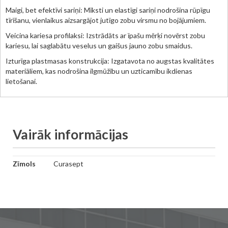
Maigi, bet efektīvi sariņi: Mīksti un elastīgi sariņi nodrošina rūpīgu
tīrīšanu, vienlaikus aizsargājot jutīgo zobu virsmu no bojājumiem.
Veicina kariesa profilaksi: Izstrādāts ar īpašu mērķi novērst zobu
kariesu, lai saglabātu veselus un gaišus jauno zobu smaidus.
Izturīga plastmasas konstrukcija: Izgatavota no augstas kvalitātes
materiāliem, kas nodrošina ilgmūžību un uzticamību ikdienas
lietošanai.
Vairāk informācijas
Vairāk
Zīmols
Curasept
informācijas