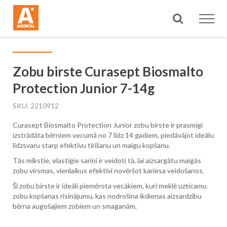
Meklēt
Zobu birste Curasept Biosmalto
Protection Junior 7-14g
SKU
2210912
Curasept Biosmalto Protection Junior zobu birste ir prasmīgi
izstrādāta bērniem vecumā no 7 līdz 14 gadiem, piedāvājot ideālu
līdzsvaru starp efektīvu tīrīšanu un maigu kopšanu.
Tās mīkstie, elastīgie sariņi ir veidoti tā, lai aizsargātu maigās
zobu virsmas, vienlaikus efektīvi novēršot kariesa veidošanos.
Šī zobu birste ir ideāli piemērota vecākiem, kuri meklē uzticamu
zobu kopšanas risinājumu, kas nodrošina ikdienas aizsardzību
bērna augošajiem zobiem un smaganām.