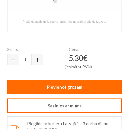
Produkta attēls un krāsa var atšķirties no reālā produkta izskata
Skip
to
the
Skaits
Cena:
beginning
5,30€
of
the
(ieskaitot PVN)
images
gallery
Pievienot grozam
Sazinies ar mums
Piegāde ar kurjeru Latvijā 1 - 3 darba dienu