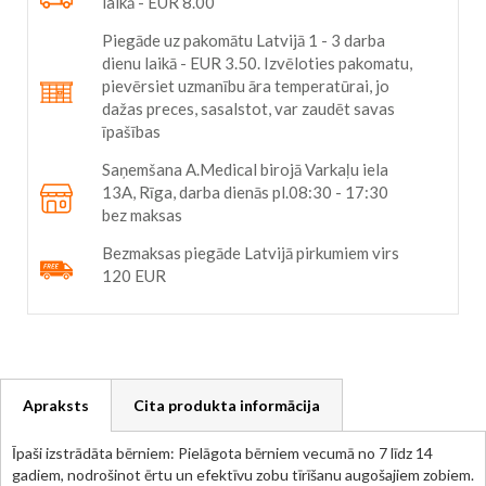
laikā - EUR 8.00
Piegāde uz pakomātu Latvijā 1 - 3 darba
dienu laikā - EUR 3.50. Izvēloties pakomatu,
pievērsiet uzmanību āra temperatūrai, jo
dažas preces, sasalstot, var zaudēt savas
īpašības
Saņemšana A.Medical birojā Varkaļu iela
13A, Rīga, darba dienās pl.08:30 - 17:30
bez maksas
Bezmaksas piegāde Latvijā pirkumiem virs
120 EUR
Apraksts
Cita produkta informācija
Īpaši izstrādāta bērniem: Pielāgota bērniem vecumā no 7 līdz 14
gadiem, nodrošinot ērtu un efektīvu zobu tīrīšanu augošajiem zobiem.