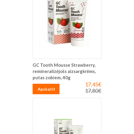
GC Tooth Mousse Strawberry,
remineralizējošs aizsargkrēms,
putas zobiem, 40g
17,45€
Īpaša
cena
Apskatīt
17,80€
Parastā
cena