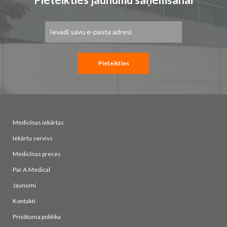
Pieteikties
jaunumu
saņemšanai:
Pieteikties
Medicīnas iekārtas
Iekārtu serviss
Medicīnas preces
Par A.Medical
Jaunumi
Kontakti
Privātuma politika