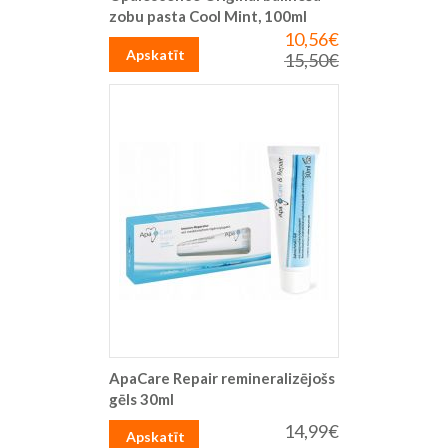
zobu pasta Cool Mint, 100ml
10,56€
Īpaša
cena
Apskatīt
15,50€
Parastā
cena
ApaCare Repair remineralizējošs
gēls 30ml
14,99€
Apskatīt