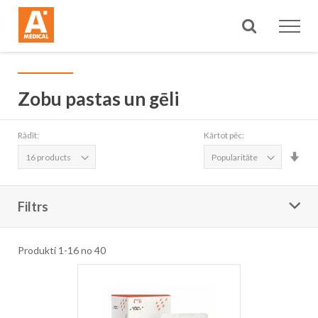
Meklēt
Zobu pastas un gēli
Rādīt:
Kārtot pēc:
Iest
aug
sec
Filtrs
Produkti
1
-
16
no
40