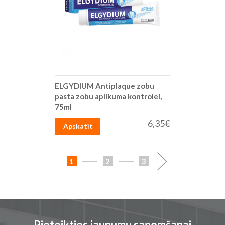
ELGYDIUM Antiplaque zobu
pasta zobu aplikuma kontrolei,
75ml
6,35€
Apskatīt
Lapa
You're
Lapa
Lapa
Lapa
Turpināt
1
2
3
currently
reading
page
Pieteikties jaunumu saņemšanai