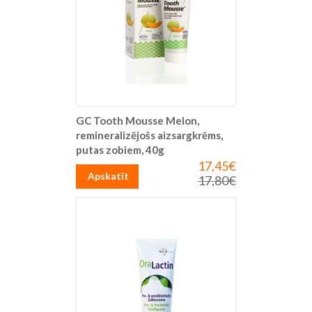
GC Tooth Mousse Melon,
remineralizējošs aizsargkrēms,
putas zobiem, 40g
17,45€
Īpaša
cena
Apskatīt
17,80€
Parastā
cena