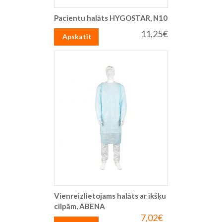
Pacientu halāts HYGOSTAR, N10
11,25€
Apskatīt
Vienreizlietojams halāts ar īkšķu
cilpām, ABENA
7,02€
Īpaša