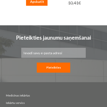
cena
Apskatīt
10,41€
Parastā
cena
Pieteikties jaunumu saņemšanai
Pieteikties
jaunumu
saņemšanai:
Pieteikties
Medicīnas iekārtas
Iekārtu serviss