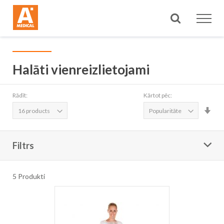
Meklēt
Halāti vienreizlietojami
Rādīt:
Kārtot pēc:
Iest
aug
sec
Filtrs
5
Produkti