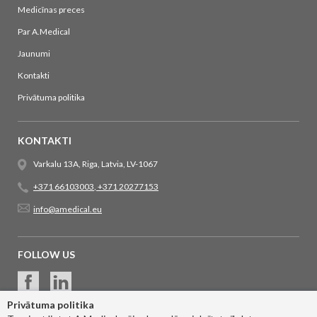
Medicīnas preces
Par A.Medical
Jaunumi
Kontakti
Privātuma politika
KONTAKTI
Varkalu 13A, Riga, Latvia, LV-1067
+371 66103003
,
+371 20277153
info@amedical.eu
FOLLOW US
Privātuma politika