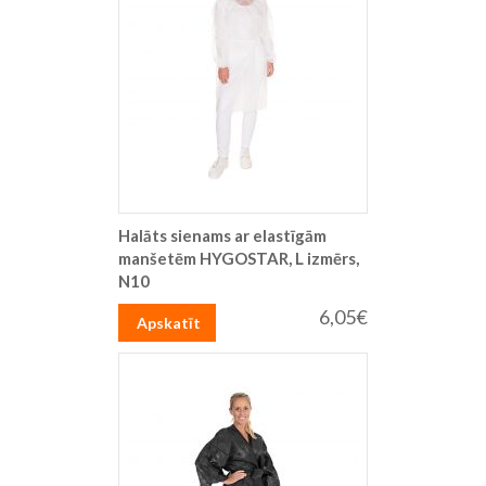
Halāts sienams ar elastīgām
manšetēm HYGOSTAR, L izmērs,
N10
6,05€
Apskatīt