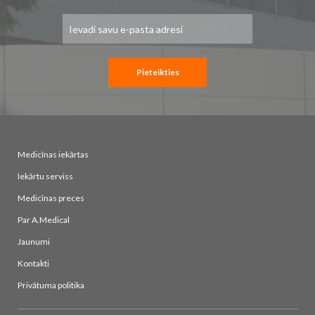
Pieteikties
jaunumu
saņemšanai:
Pieteikties
Medicīnas iekārtas
Iekārtu serviss
Medicīnas preces
Par A.Medical
Jaunumi
Kontakti
Privātuma politika