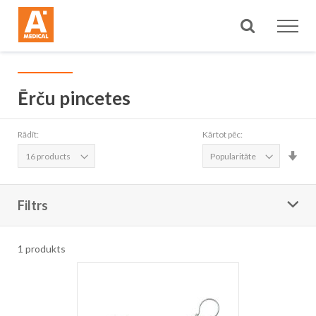
Meklēt
Ērču pincetes
Rādīt:
Kārtot pēc:
Iest
aug
sec
Filtrs
1
produkts