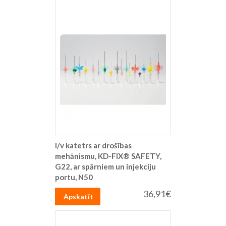
I/v katetrs ar drošības
mehānismu, KD-FIX® SAFETY,
G22, ar spārniem un injekciju
portu, N50
36,91€
Apskatīt