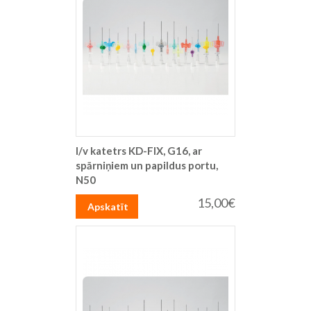
I/v katetrs KD-FIX, G16, ar
spārniņiem un papildus portu,
N50
15,00€
Apskatīt