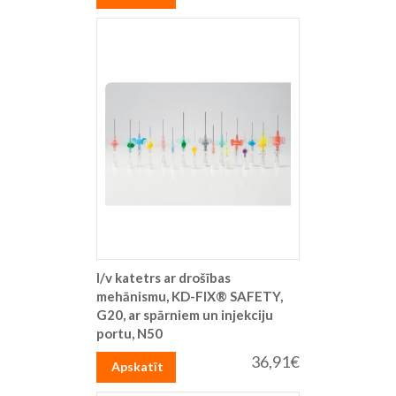
I/v katetrs ar drošības
mehānismu, KD-FIX® SAFETY,
G20, ar spārniem un injekciju
portu, N50
36,91€
Apskatīt