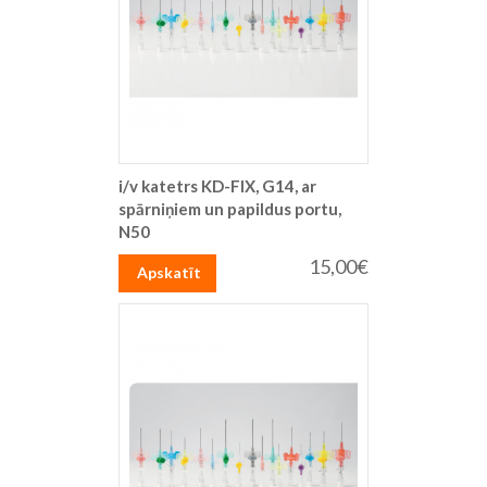
i/v katetrs KD-FIX, G14, ar
spārniņiem un papildus portu,
N50
15,00€
Apskatīt