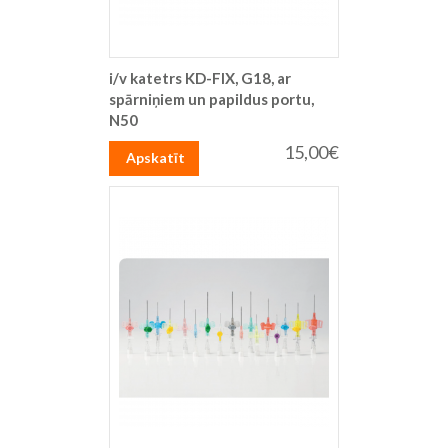
i/v katetrs KD-FIX, G18, ar
spārniņiem un papildus portu,
N50
15,00€
Apskatīt