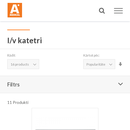
Meklēt
I/v katetri
Rādīt:
Kārtot pēc:
Iest
aug
sec
Filtrs
11
Produkti