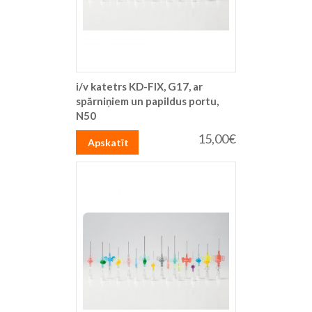
i/v katetrs KD-FIX, G17, ar
spārniņiem un papildus portu,
N50
15,00€
Apskatīt