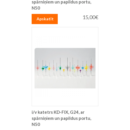
spārniņiem un papildus portu,
N50
15,00€
Apskatīt
i/v katetrs KD-FIX, G24, ar
spārniņiem un papildus portu,
N50