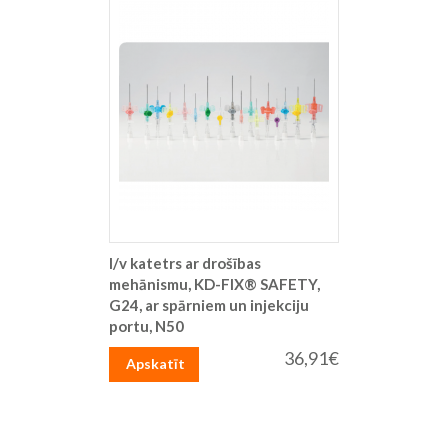
I/v katetrs ar drošības
mehānismu, KD-FIX® SAFETY,
G24, ar spārniem un injekciju
portu, N50
36,91€
Apskatīt