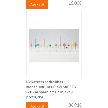
15,00€
Apskatīt
I/v katetrs ar drošības
mehānismu, KD-FIX® SAFETY,
G18, ar spārniem un injekciju
portu, N50
36,91€
Apskatīt