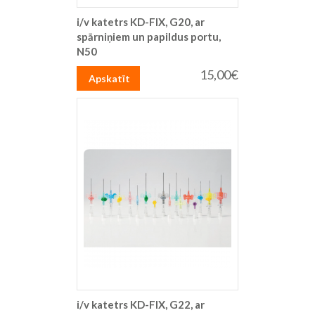
i/v katetrs KD-FIX, G20, ar
spārniņiem un papildus portu,
N50
15,00€
Apskatīt
i/v katetrs KD-FIX, G22, ar