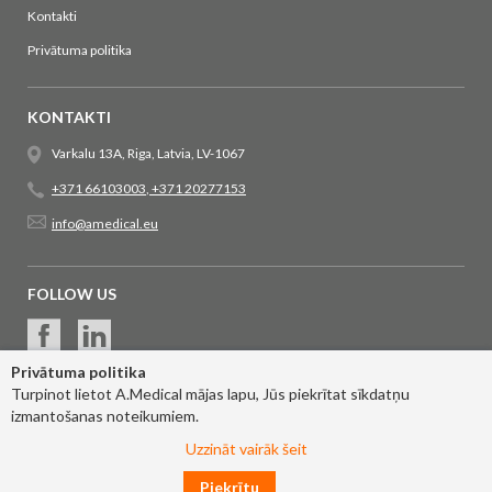
Kontakti
Privātuma politika
KONTAKTI
Varkalu 13A, Riga, Latvia, LV-1067
+371 66103003
,
+371 20277153
info@amedical.eu
FOLLOW US
Privātuma politika
Turpinot lietot A.Medical mājas lapu, Jūs piekrītat sīkdatņu
izmantošanas noteikumiem.
Uzzināt vairāk šeit
Piekrītu
© 2017