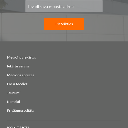
Pieteikties
jaunumu
saņemšanai:
Pieteikties
Medicīnas iekārtas
Iekārtu serviss
Medicīnas preces
Par A.Medical
Jaunumi
Kontakti
Privātuma politika
KONTAKTI