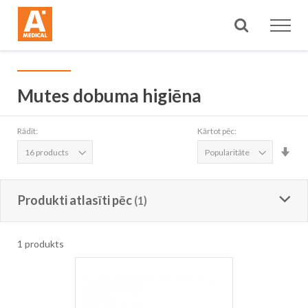
Meklēt
Mutes dobuma higiēna
Rādīt:
Kārtot pēc:
Iest
aug
sec
Produkti atlasīti pēc
1
produkts