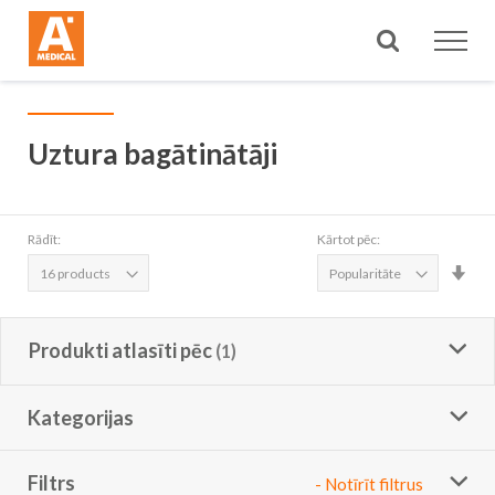
Meklēt
Uztura bagātinātāji
Rādīt:
Kārtot pēc:
Iest
aug
sec
Produkti atlasīti pēc
Kategorijas
Filtrs
- Notīrīt filtrus