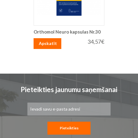
Orthomol Neuro kapsulas Nr.30
34,57€
Apskatīt
Pieteikties jaunumu saņemšanai
Pieteikties
jaunumu
saņemšanai:
Pieteikties