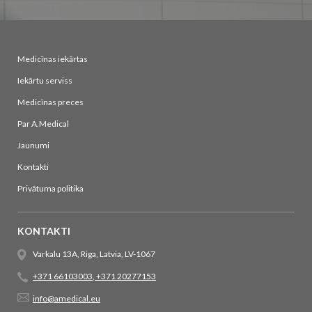
Medicīnas iekārtas
Iekārtu serviss
Medicīnas preces
Par A.Medical
Jaunumi
Kontakti
Privātuma politika
KONTAKTI
Varkalu 13A, Riga, Latvia, LV-1067
+371 66103003
,
+371 20277153
info@amedical.eu