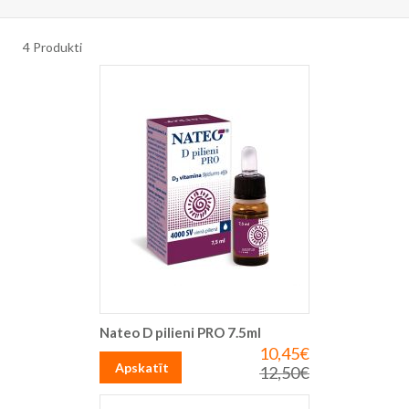
4
Produkti
Nateo D pilieni PRO 7.5ml
10,45€
Īpaša
cena
Apskatīt
12,50€
Parastā
cena