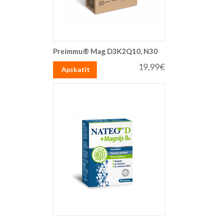
Preimmu® Mag D3K2Q10, N30
19,99€
Apskatīt