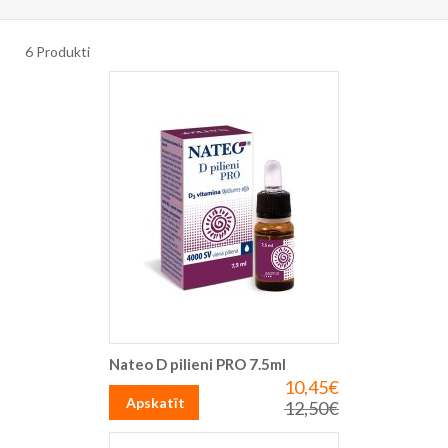
6
Produkti
Nateo D pilieni PRO 7.5ml
10,45€
Īpaša
cena
Apskatīt
12,50€
Parastā
cena