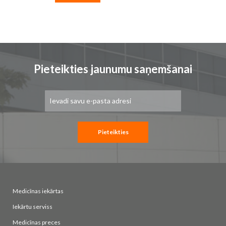
Pieteikties jaunumu saņemšanai
Pieteikties
jaunumu
saņemšanai:
Pieteikties
Medicīnas iekārtas
Iekārtu serviss
Medicīnas preces