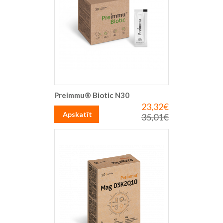
Preimmu® Biotic N30
23,32€
Īpaša
cena
Apskatīt
35,01€
Parastā
cena