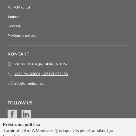
Par A.Medical
Jaunumi
Kontakti
Privātuma politika
KONTAKTI
Varkalu 13A, Riga, Latvia, LV-1067
+371 66103003
,
+371 20277153
info@amedical.eu
FOLLOW US
Privātuma politika
Turpinot lietot A.Medical mājas lapu, Jūs piekrītat sīkdatņu