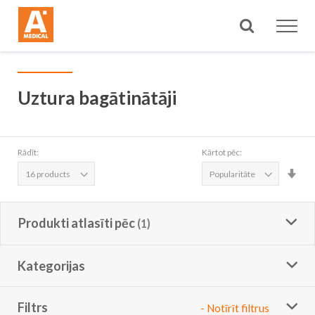
Meklēt
Uztura bagātinātāji
Rādīt:
Kārtot pēc:
Iest
aug
sec
Produkti atlasīti pēc
Kategorijas
Filtrs
- Notīrīt filtrus