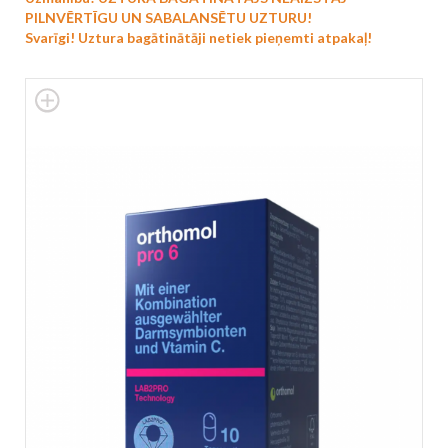
PILNVĒRTĪGU UN SABALANSĒTU UZTURU!
Svarīgi! Uztura bagātinātāji netiek pieņemti atpakaļ!
Skip
to
the
end
of
the
images
gallery