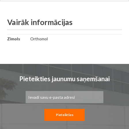
Vairāk informācijas
Vairāk
Zīmols
Orthomol
informācijas
Pieteikties jaunumu saņemšanai
Pieteikties
jaunumu
saņemšanai:
Pieteikties