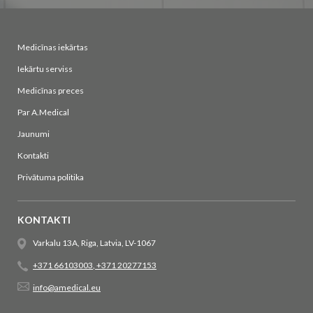
Medicīnas iekārtas
Iekārtu serviss
Medicīnas preces
Par A.Medical
Jaunumi
Kontakti
Privātuma politika
KONTAKTI
Varkalu 13A, Riga, Latvia, LV-1067
+371 66103003
,
+371 20277153
info@amedical.eu