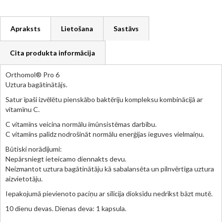
Apraksts
Lietošana
Sastāvs
Cita produkta informācija
Orthomol® Pro 6
Uztura bagātinātājs.
Satur īpaši izvēlētu pienskābo baktēriju kompleksu kombinācijā ar
vitamīnu C.
C vitamīns veicina normālu imūnsistēmas darbību.
C vitamīns palīdz nodrošināt normālu enerģijas ieguves vielmaiņu.
Būtiski norādījumi:
Nepārsniegt ieteicamo diennakts devu.
Neizmantot uztura bagātinātāju kā sabalansēta un pilnvērtīga uztura
aizvietotāju.
Iepakojumā pievienoto paciņu ar silīcija dioksīdu nedrīkst bāzt mutē.
10 dienu devas. Dienas deva: 1 kapsula.