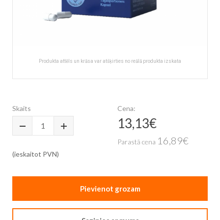
Produkta attēls un krāsa var atšķirties no reālā produkta izskata
Skip
to
the
Skaits
Cena:
beginning
13,13€
Īpaša
of
cena
the
16,89€
Parastā cena
images
gallery
(ieskaitot PVN)
Pievienot grozam