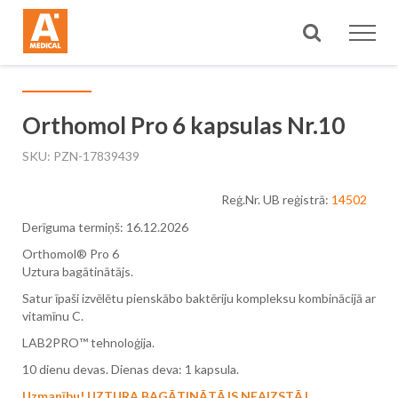
Meklēt
Orthomol Pro 6 kapsulas Nr.10
SKU
PZN-17839439
Reģ.Nr. UB reģistrā:
14502
Derīguma termiņš: 16.12.2026
Orthomol® Pro 6
Uztura bagātinātājs.
Satur īpaši izvēlētu pienskābo baktēriju kompleksu kombinācijā ar
vitamīnu C.
LAB2PRO™ tehnoloģija.
10 dienu devas. Dienas deva: 1 kapsula.
Uzmanību! UZTURA BAGĀTINĀTĀJS NEAIZSTĀJ