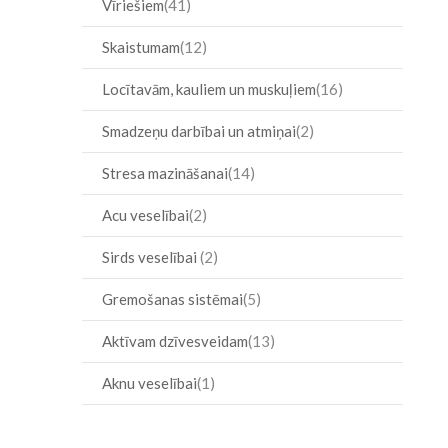
Vīriešiem
41
Skaistumam
12
Locītavām, kauliem un muskuļiem
16
Smadzeņu darbībai un atmiņai
2
Stresa mazināšanai
14
Acu veselībai
2
Sirds veselībai
2
Gremošanas sistēmai
5
Aktīvam dzīvesveidam
13
Aknu veselībai
1