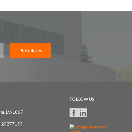
Pieteikties
FOLLOW US
via, LV-1067
 20277153