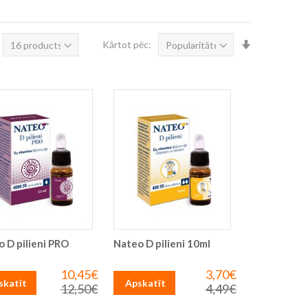
Iestatīt
Kārtot pēc:
augošā
secībā
 D pilieni PRO
Nateo D pilieni 10ml
l
10,45€
3,70€
Īpaša
Īpaša
skatīt
Apskatīt
cena
cena
12,50€
4,49€
Parastā
Parastā
cena
cena