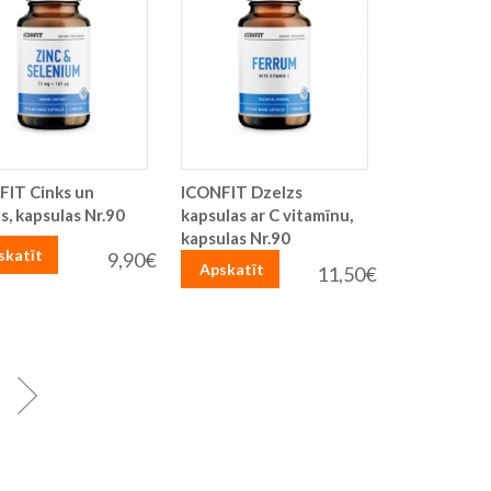
FIT Cinks un
ICONFIT Dzelzs
s, kapsulas Nr.90
kapsulas ar C vitamīnu,
kapsulas Nr.90
skatīt
9,90€
Apskatīt
11,50€
apa
Lapa
Turpināt