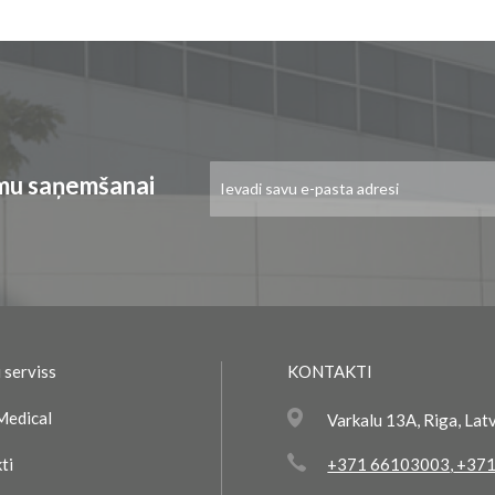
Pieteikties
umu saņemšanai
jaunumu
saņemšanai:
 serviss
KONTAKTI
Medical
Varkalu 13A, Riga, Lat
ti
+371 66103003
,
+371