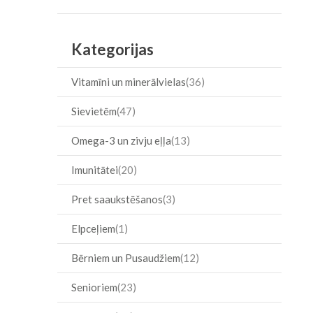
Item
Kategorijas
Vitamīni un minerālvielas
36
Sievietēm
47
Omega-3 un zivju eļļa
13
Imunitātei
20
Pret saaukstēšanos
3
Elpceļiem
1
Bērniem un Pusaudžiem
12
Senioriem
23