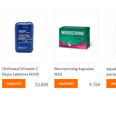
Orthomol Vitamin C
Nervostrong kapsulas
aqua
Depo tabletes N100
N30
paciņ
Apskatīt
Apskatīt
Ap
10,88€
9,76€