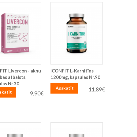
FIT Livercon - aknu
ICONFIT L-Karnitīns
bas atbalsts,
1200mg, kapsulas Nr.90
las Nr.30
Apskatīt
11,89€
skatīt
9,90€