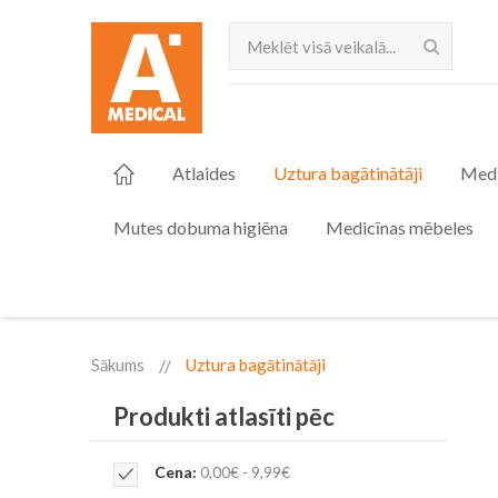
Meklēt
Atlaides
Uztura bagātinātāji
Medi
Mutes dobuma higiēna
Medicīnas mēbeles
Sākums
Uztura bagātinātāji
Produkti atlasīti pēc
Remove
Cena
0,00€ - 9,99€
This