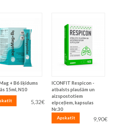
Mag + B6 šķīdums
ICONFIT Respicon -
ās 15ml, N10
atbalsts plaušām un
aizspostotiem
skatīt
5,32€
elpceļiem, kapsulas
Nr.30
Apskatīt
9,90€