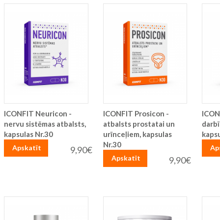
ICONFIT Neuricon -
ICONFIT Prosicon -
ICON
nervu sistēmas atbalsts,
atbalsts prostatai un
darbī
kapsulas Nr.30
urīnceļiem, kapsulas
kapsu
Nr.30
Apskatīt
Ap
9,90€
Apskatīt
9,90€