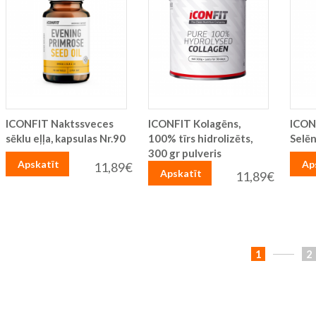
ICONFIT Naktssveces
ICONFIT Kolagēns,
ICON
sēklu eļļa, kapsulas Nr.90
100% tīrs hidrolizēts,
Selēn
300 gr pulveris
Apskatīt
Ap
11,89€
Apskatīt
11,89€
Lapa
You're
L
1
2
currently
reading
page