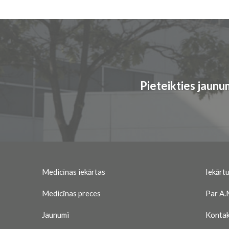
Pieteikties jaun
Medicīnas iekārtas
Iekārtu
Medicīnas preces
Par A.
Jaunumi
Kontak