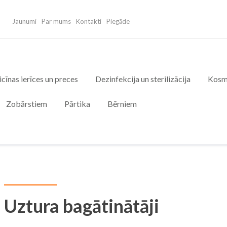
Jaunumi
Par mums
Kontakti
Piegāde
cīnas ierīces un preces
Dezinfekcija un sterilizācija
Kosm
Zobārstiem
Pārtika
Bērniem
Uztura bagātinātāji