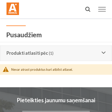
Meklēt
Pusaudžiem
Produkti atlasīti pēc
Nevar atrast produktus kuri atbilst atlasei.
Pieteikties jaunumu saņemšanai