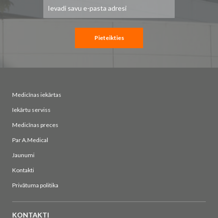
Pieteikties
jaunumu
saņemšanai:
Pieteikties
Medicīnas iekārtas
Iekārtu serviss
Medicīnas preces
Par A.Medical
Jaunumi
Kontakti
Privātuma politika
KONTAKTI