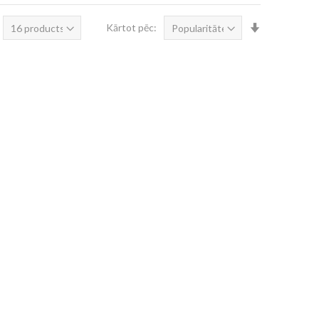
Iestatīt
Kārtot pēc:
augošā
secībā