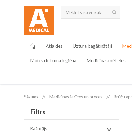
Meklēt
Atlaides
Uztura bagātinātāji
Medi
Mutes dobuma higiēna
Medicīnas mēbeles
Sākums
Medicīnas ierīces un preces
Brūču apr
Filtrs
Ražotājs