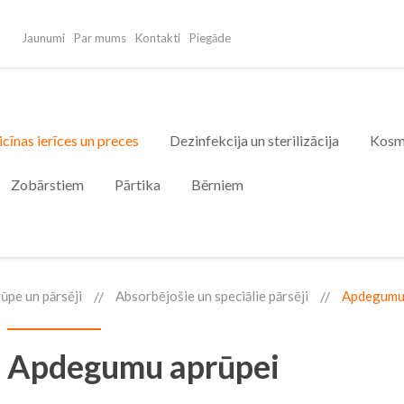
Jaunumi
Par mums
Kontakti
Piegāde
cīnas ierīces un preces
Dezinfekcija un sterilizācija
Kosm
Zobārstiem
Pārtika
Bērniem
ūpe un pārsēji
Absorbējošie un speciālie pārsēji
Apdegumu
Apdegumu aprūpei