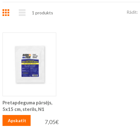
Režģis
Saraksts
Rādīt:
1
produkts
Pretapdeguma pārsējs,
5x15 cm, sterils, N1
Apskatīt
7,05€