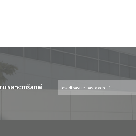
Pieteikties
umu saņemšanai
jaunumu
saņemšanai: