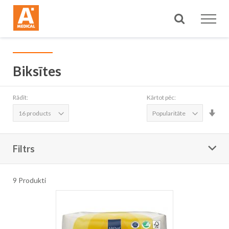
Meklēt
Biksītes
Rādīt:
Kārtot pēc:
Iest
aug
sec
Filtrs
9
Produkti