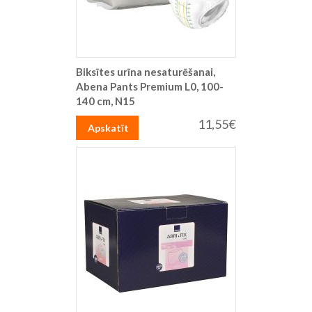
Biksītes urīna nesaturēšanai,
Abena Pants Premium L0, 100-
140 cm, N15
11,55€
Apskatīt