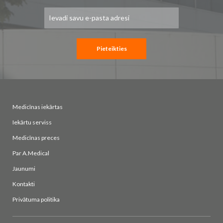
Pieteikties
jaunumu
saņemšanai:
Pieteikties
Medicīnas iekārtas
Iekārtu serviss
Medicīnas preces
Par A.Medical
Jaunumi
Kontakti
Privātuma politika