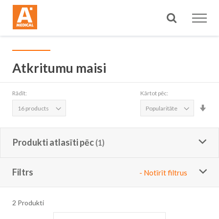
Meklēt
Atkritumu maisi
Rādīt:
Kārtot pēc:
Iest
aug
sec
Produkti atlasīti pēc
Filtrs
- Notīrīt filtrus
2
Produkti