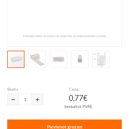
Produkta attēls un krāsa var atšķirties no reālā produkta izskata
Skip
to
the
Skaits
Cena:
beginning
0,77€
of
the
(ieskaitot PVN)
images
gallery
Pievienot grozam