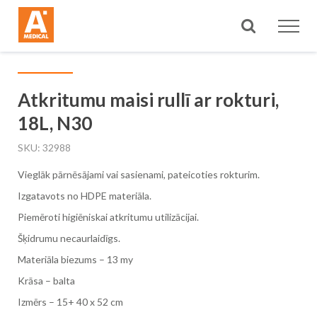
Meklēt
Atkritumu maisi rullī ar rokturi,
18L, N30
SKU
32988
Vieglāk pārnēsājami vai sasienami, pateicoties rokturim.
Izgatavots no HDPE materiāla.
Piemēroti higiēniskai atkritumu utilizācijai.
Šķidrumu necaurlaidīgs.
Materiāla biezums – 13 my
Krāsa – balta
Izmērs – 15+ 40 x 52 cm