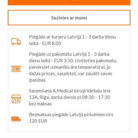
Sazinies ar mums
Piegāde ar kurjeru Latvijā 1 - 3 darba dienu
laikā - EUR 8.00
Piegāde uz pakomātu Latvijā 1 - 3 darba
dienu laikā - EUR 3.50. Izvēloties pakomatu,
pievērsiet uzmanību āra temperatūrai, jo
dažas preces, sasalstot, var zaudēt savas
īpašības
Saņemšana A.Medical birojā Varkaļu iela
13A, Rīga, darba dienās pl.08:30 - 17:30
bez maksas
Bezmaksas piegāde Latvijā pirkumiem virs
120 EUR