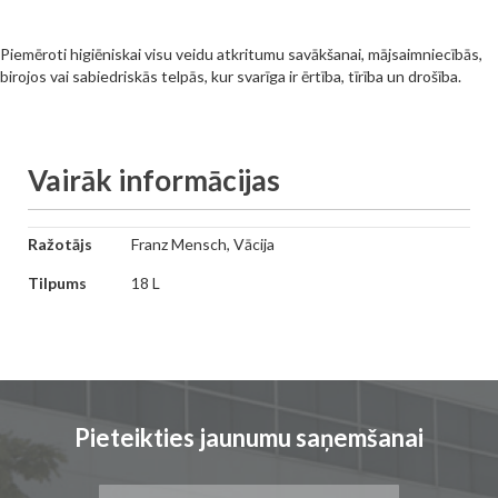
Piemēroti higiēniskai visu veidu atkritumu savākšanai, mājsaimniecībās,
birojos vai sabiedriskās telpās, kur svarīga ir ērtība, tīrība un drošība.
Vairāk informācijas
Vairāk
Ražotājs
Franz Mensch, Vācija
informācijas
Tilpums
18 L
Pieteikties jaunumu saņemšanai
Pieteikties