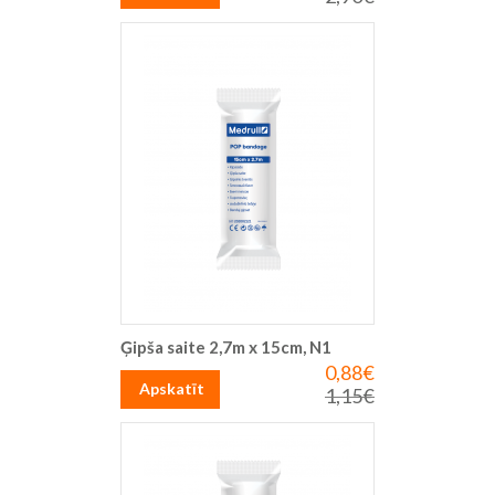
cena
Ģipša saite 2,7m x 15cm, N1
0,88€
Īpaša
cena
Apskatīt
1,15€
Parastā
cena