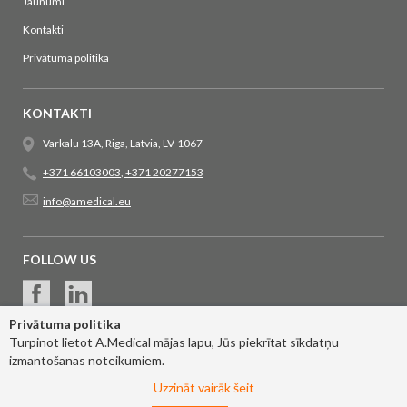
Jaunumi
Kontakti
Privātuma politika
KONTAKTI
Varkalu 13A, Riga, Latvia, LV-1067
+371 66103003
,
+371 20277153
info@amedical.eu
FOLLOW US
Privātuma politika
Turpinot lietot A.Medical mājas lapu, Jūs piekrītat sīkdatņu
izmantošanas noteikumiem.
Uzzināt vairāk šeit