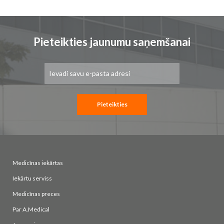
page
Pieteikties jaunumu saņemšanai
Pieteikties
jaunumu
saņemšanai:
Pieteikties
Medicīnas iekārtas
Iekārtu serviss
Medicīnas preces
Par A.Medical