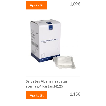
1,09€
Apskatīt
Salvetes Abena neaustas,
sterilas, 4 kārtas, N125
1,15€
Apskatīt