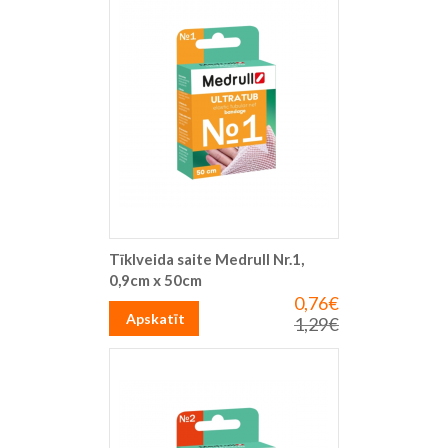
Tīklveida saite Medrull Nr.1,
0,9cm x 50cm
0,76€
Īpaša
cena
Apskatīt
1,29€
Parastā
cena