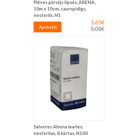
Plēves pārsējs līpošs, ABENA,
10m x 10cm, caurspīdīgs,
nesterils, N1
3,65€
Īpaša
cena
Apskatīt
5,01€
Parastā
cena
Salvetes Abena marles,
nesterilas, 8 kārtas, N100