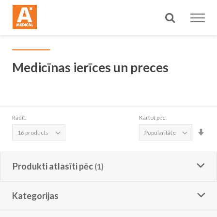
Meklēt
Medicīnas ierīces un preces
Rādīt:
Kārtot pēc:
Iest
aug
sec
Produkti atlasīti pēc
Kategorijas