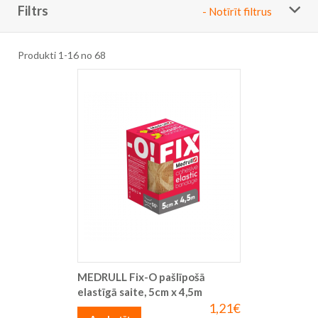
Filtrs
- Notīrīt filtrus
Produkti
1
-
16
no
68
MEDRULL Fix-O pašlīpošā
elastīgā saite, 5cm x 4,5m
1,21€
Īpaša
cena