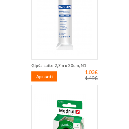
Ģipša saite 2,7m x 20cm, N1
1,03€
Īpaša
cena
Apskatīt
1,49€
Parastā
cena