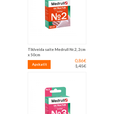
Tīklveida saite Medrull Nr.2, 2cm
x 50cm
0,86€
Īpaša
cena
Apskatīt
1,45€
Parastā
cena