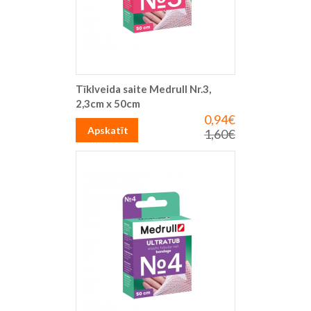
Tīklveida saite Medrull Nr.3,
2,3cm x 50cm
0,94€
Īpaša
cena
Apskatīt
1,60€
Parastā
cena