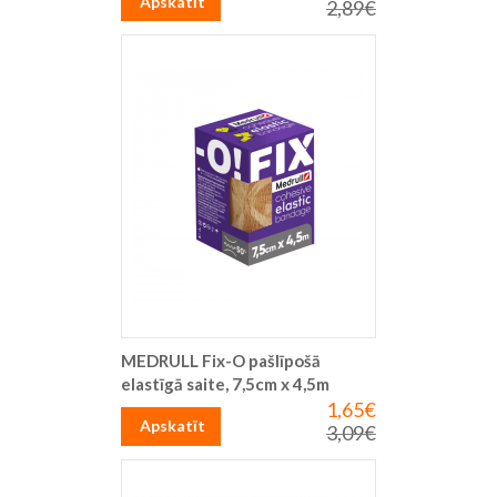
Apskatīt
2,89€
Parastā
cena
MEDRULL Fix-O pašlīpošā
elastīgā saite, 7,5cm x 4,5m
1,65€
Īpaša
cena
Apskatīt
3,09€
Parastā
cena