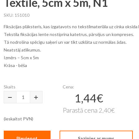
Textile, 5cm x 5m, N1
SKU
151010
Fiksācijas plāksteris, kas izgatavots no tekstilmateriāla uz cinka oksīda
Tekstila fiksācijas lente nostiprina katetrus, pārsējus un kompreses.
Tā nodrošina spēcīgu saķeri un var tikt uzklāta uz normālas ādas.
Neatstāj atlikumus.
Izmērs – 5cm x 5m
Krāsa - bēša
Skaits
Cena:
1,44€
Īpaša
cena
Parastā cena
2,40€
(ieskaitot PVN)
Pievienot
Sazinies ar mums