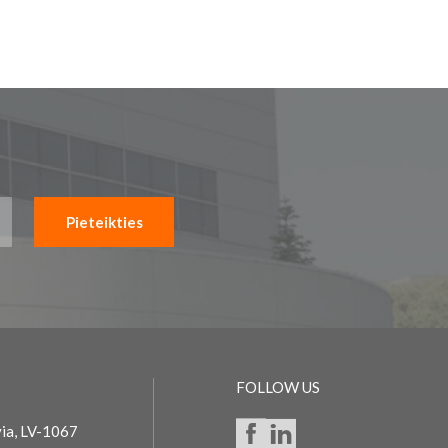
Pieteikties
FOLLOW US
via, LV-1067