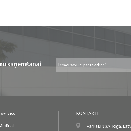
Pieteikties
umu saņemšanai
jaunumu
saņemšanai:
 serviss
KONTAKTI
Medical
Varkalu 13A, Riga, Lat