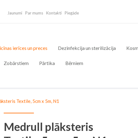
Jaunumi
Par mums
Kontakti
Piegāde
cīnas ierīces un preces
Dezinfekcija un sterilizācija
Kosm
Zobārstiem
Pārtika
Bērniem
āksteris Textile, 5cm x 5m, N1
Medrull plāksteris