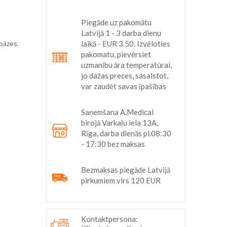
Piegāde uz pakomātu
Latvijā 1 - 3 darba dienu
 bāzes.
laikā - EUR 3.50. Izvēloties
pakomatu, pievērsiet
uzmanību āra temperatūrai,
jo dažas preces, sasalstot,
var zaudēt savas īpašības
Saņemšana A.Medical
birojā Varkaļu iela 13A,
Rīga, darba dienās pl.08:30
- 17:30 bez maksas
Bezmaksas piegāde Latvijā
pirkumiem virs 120 EUR
Kontaktpersona: