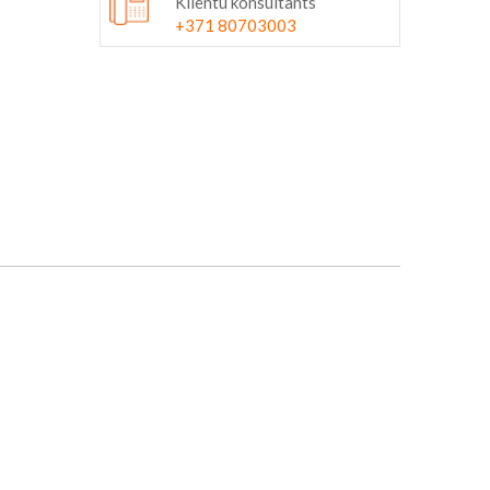
Klientu konsultants
+371 80703003