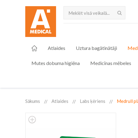
Meklēt
Atlaides
Uztura bagātinātāji
Medi
Mutes dobuma higiēna
Medicīnas mēbeles
Sākums
Atlaides
Labs ķēriens
Medrull pl
Skip
to
the
end