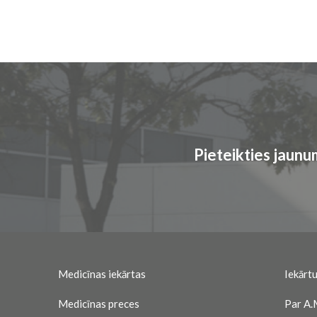
Pieteikties jaun
Medicīnas iekārtas
Iekārtu
Medicīnas preces
Par A.