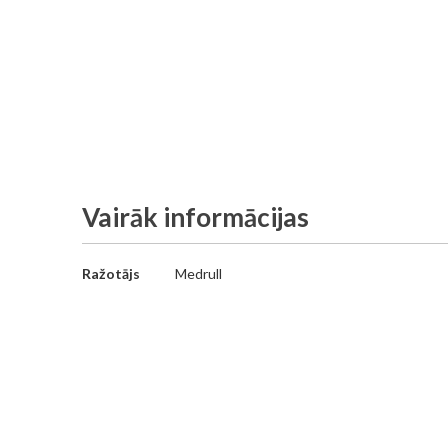
gallery
Vairāk informācijas
Vairāk
Ražotājs
Medrull
informācijas