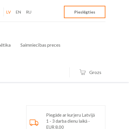
LV
EN
RU
Pieslēgties
ētika
Saimniecības preces
Grozs
Piegāde ar kurjeru Latvijā
1 - 3 darba dienu laikā -
EUR 8.00