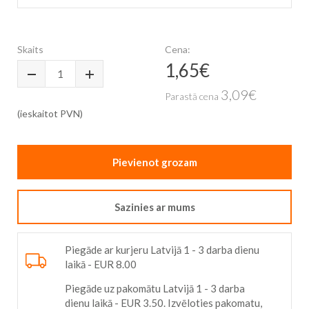
Skip
to
the
Skaits
Cena:
beginning
1,65€
Īpaša
of
cena
the
3,09€
Parastā cena
images
gallery
(ieskaitot PVN)
Pievienot grozam
Sazinies ar mums
Piegāde ar kurjeru Latvijā 1 - 3 darba dienu
laikā - EUR 8.00
Piegāde uz pakomātu Latvijā 1 - 3 darba
dienu laikā - EUR 3.50. Izvēloties pakomatu,