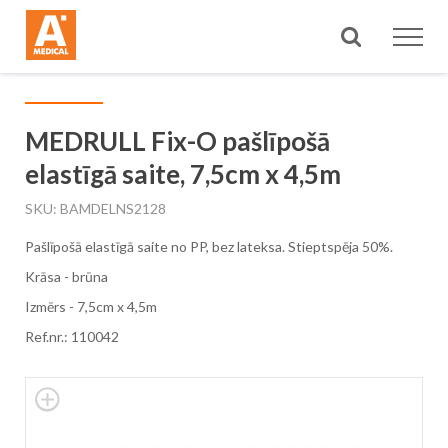
Meklēt
MEDRULL Fix-O pašlīpošā
elastīgā saite, 7,5cm x 4,5m
SKU
BAMDELNS2128
Pašlīpošā elastīgā saite no PP, bez lateksa. Stieptspēja 50%.
Krāsa - brūna
Izmērs - 7,5cm x 4,5m
Ref.nr.: 110042
Skip
to
the
end