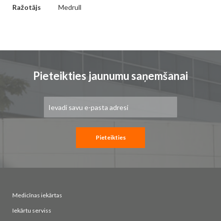
Vairāk
Ražotājs
Medrull
informācijas
Pieteikties jaunumu saņemšanai
Pieteikties
jaunumu
saņemšanai:
Pieteikties
Medicīnas iekārtas
Iekārtu serviss