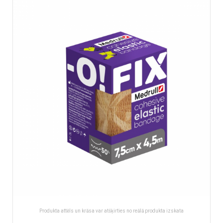
of
the
images
gallery
Produkta attēls un krāsa var atšķirties no reālā produkta izskata