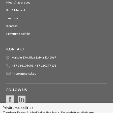
Medicīnas preces
Par A.Medical
Jaunumi
Kontakti
Privātuma politika
KONTAKTI
Varkalu 13A, Riga, Latvia, LV-1067
+371 66103003
,
+371 20277153
info@amedical.eu
FOLLOW US
Privātuma politika
Turpinot lietot A.Medical mājas lapu, Jūs piekrītat sīkdatņu