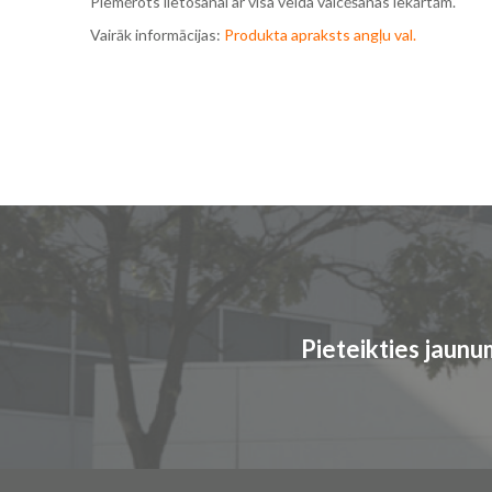
Piemērots lietošanai ar visa veida valcēšanas iekārtām.
Vairāk informācijas:
Produkta apraksts angļu val.
Pieteikties jaun