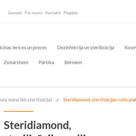
Jaunumi
Par mums
Kontakti
Piegāde
cīnas ierīces un preces
Dezinfekcija un sterilizācija
Kosm
Zobārstiem
Pārtika
Bērniem
ais materiāls sterilizācijai
Steridiamond, sterilizācijas rullis pl
Steridiamond,