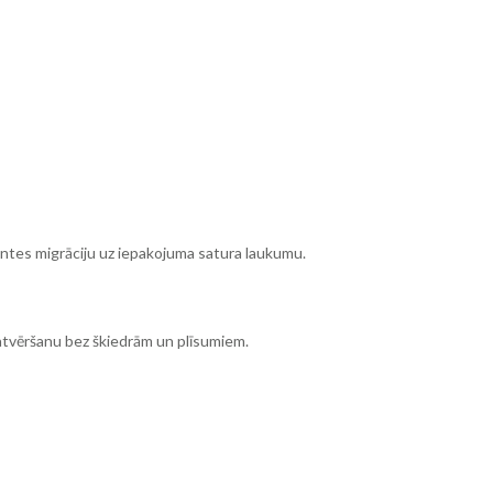
u tintes migrāciju uz iepakojuma satura laukumu.
 atvēršanu bez škiedrām un plīsumiem.