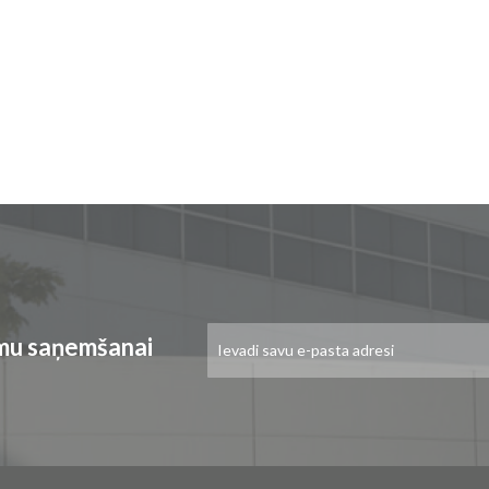
Pieteikties
umu saņemšanai
jaunumu
saņemšanai: