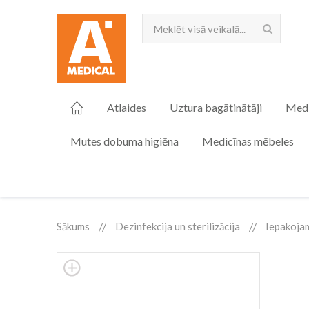
Meklēt
Atlaides
Uztura bagātinātāji
Medi
Mutes dobuma higiēna
Medicīnas mēbeles
Sākums
Dezinfekcija un sterilizācija
Iepakojam
Skip
to
the
end