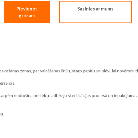
Pievienot
Sazinies ar mums
grozam
epakošanas zonas, gar valcēšanas līniju, starp papīru un plēvi, lai novērst
vēršanas.
starpēm nodrošina perfektu adhēziju sterilizācijas procesā un iepakojuma
ka.