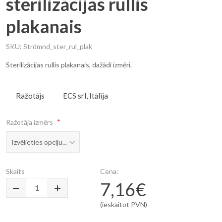
sterilizācijas rullis
plakanais
SKU
Strdmnd_ster_rul_plak
Sterilizācijas rullis plakanais, dažādi izmēri.
Vairāk
Ražotājs
ECS srl, Itālija
informācijas
Ražotāja izmērs
Skaits
Cena:
7,16€
(ieskaitot PVN)