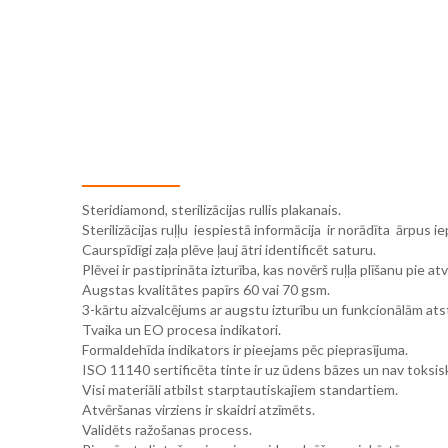
gallery
Steridiamond, sterilizācijas rullis plakanais.
Sterilizācijas ruļļu iespiestā informācija ir norādīta ārpus i
Caurspīdīgi zaļa plēve ļauj ātri identificēt saturu.
Plēvei ir pastiprināta izturība, kas novērš ruļļa plīšanu pie at
Augstas kvalitātes papīrs 60 vai 70 gsm.
3-kārtu aizvalcējums ar augstu izturību un funkcionālām at
Tvaika un EO procesa indikatori.
Formaldehīda indikators ir pieejams pēc pieprasījuma.
ISO 11140 sertificēta tinte ir uz ūdens bāzes un nav toksis
Visi materiāli atbilst starptautiskajiem standartiem.
Atvēršanas virziens ir skaidri atzīmēts.
Validēts ražošanas process.