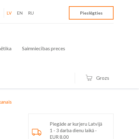
LV
EN
RU
Pieslēgties
ētika
Saimniecības preces
Grozs
akanais
Piegāde ar kurjeru Latvijā
1 - 3 darba dienu laikā -
EUR 8.00