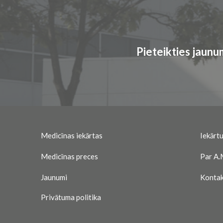
Pieteikties jaun
Medicīnas iekārtas
Iekārtu
Medicīnas preces
Par A.
Jaunumi
Kontak
Privātuma politika