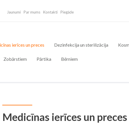
Jaunumi
Par mums
Kontakti
Piegāde
cīnas ierīces un preces
Dezinfekcija un sterilizācija
Kosm
Zobārstiem
Pārtika
Bērniem
Medicīnas ierīces un preces