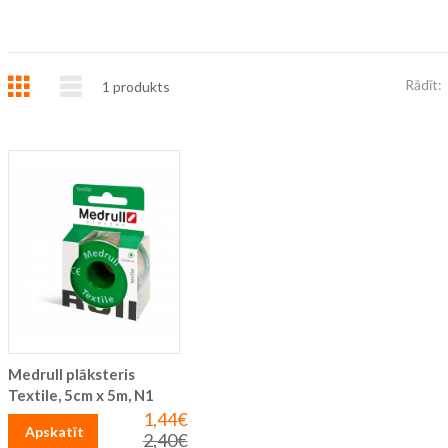
Režģis
Saraksts
Rādīt:
1
produkts
Medrull plāksteris
Textile, 5cm x 5m, N1
1,44€
Īpaša
Apskatīt
cena
2,40€
Parastā