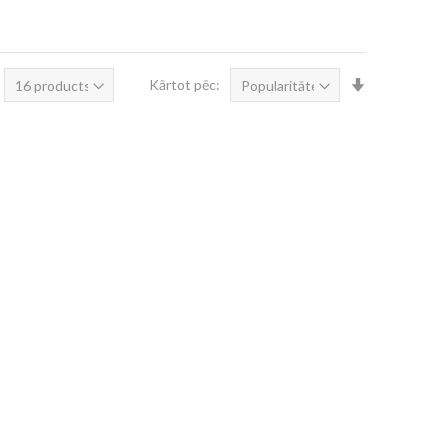
Iestatīt
Kārtot pēc:
augošā
secībā