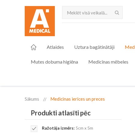
Meklēt
Atlaides
Uztura bagātinātāji
Medi
Mutes dobuma higiēna
Medicīnas mēbeles
Sākums
Medicīnas ierīces un preces
Produkti atlasīti pēc
Remove
Ražotāja izmērs
5cm x 5m
This