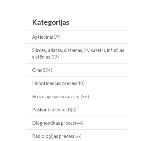
Item
Kategorijas
Aptieciņa
19
Šļirces, adatas, sistēmas, i/v katetri, infūzijas
sistēmas
39
Cimdi
54
Inkontinences preces
40
Brūču aprūpe un pārsēji
96
Paškontroles testi
3
Diagnostikas preces
44
Radioloģijas preces
16