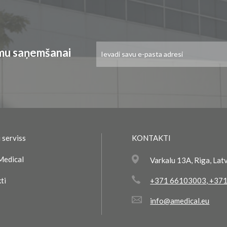
Pieteikties
umu saņemšanai
jaunumu
saņemšanai:
 serviss
KONTAKTI
Medical
Varkalu 13A, Riga, Lat
ti
+371 66103003
,
+371
info@amedical.eu