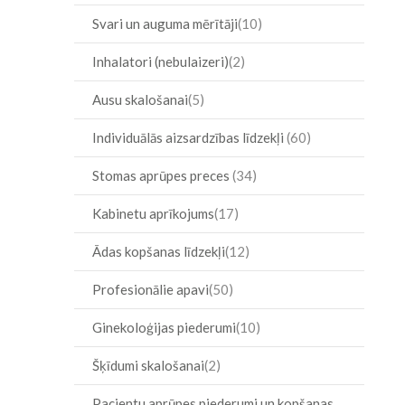
Svari un auguma mērītāji
10
Inhalatori (nebulaizeri)
2
Ausu skalošanai
5
Individuālās aizsardzības līdzekļi
60
Stomas aprūpes preces
34
Kabinetu aprīkojums
17
Ādas kopšanas līdzekļi
12
Profesionālie apavi
50
Ginekoloģijas piederumi
10
Šķīdumi skalošanai
2
Pacientu aprūpes piederumi un kopšanas