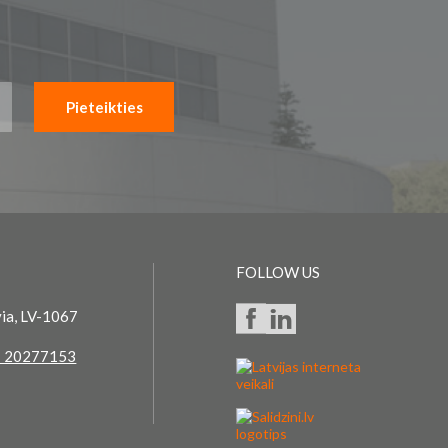
Pieteikties
FOLLOW US
via, LV-1067
 20277153