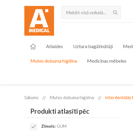
Meklēt
Atlaides
Uztura bagātinātāji
Medi
Mutes dobuma higiēna
Medicīnas mēbeles
Sākums
Mutes dobuma higiēna
Interdentālās 
Produkti atlasīti pēc
Remove
Zīmols
GUM
This