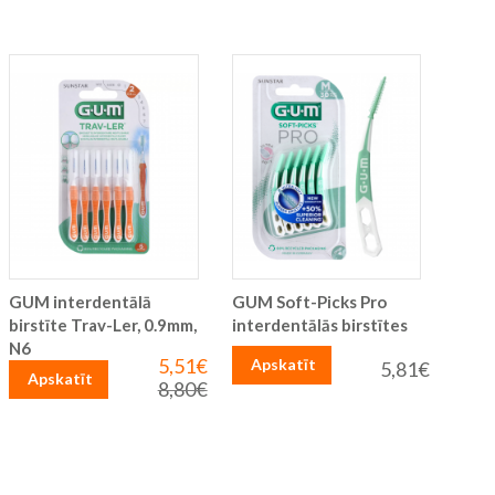
GUM interdentālā
GUM Soft-Picks Pro
birstīte Trav-Ler, 0.9mm,
interdentālās birstītes
N6
5,51€
Īpaša
Apskatīt
5,81€
Apskatīt
cena
8,80€
Parastā
cena