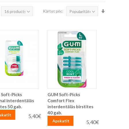
Iestatīt
Kārtot pēc:
augošā
secībā
Soft-Picks
GUM Soft-Picks
nal interdentālās
Comfort Flex
ītes 50 gab.
interdentālās birstītes
40 gab.
skatīt
5,40€
Apskatīt
5,40€