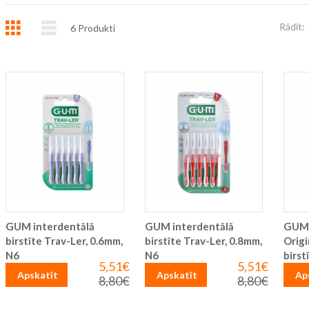
Režģis
Saraksts
Rādīt:
6
Produkti
GUM interdentālā
GUM interdentālā
GUM 
birstīte Trav-Ler, 0.6mm,
birstīte Trav-Ler, 0.8mm,
Origi
N6
N6
birst
5,51€
5,51€
Īpaša
Īpaša
Apskatīt
Apskatīt
Ap
cena
cena
8,80€
8,80€
Parastā
Parastā
cena
cena