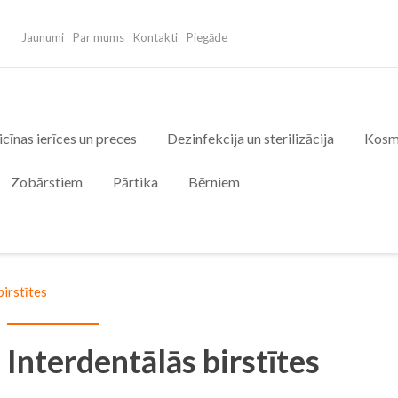
Jaunumi
Par mums
Kontakti
Piegāde
cīnas ierīces un preces
Dezinfekcija un sterilizācija
Kosm
Zobārstiem
Pārtika
Bērniem
birstītes
Interdentālās birstītes