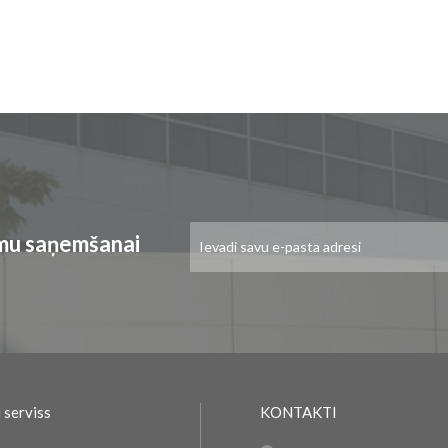
Pieteikties
umu saņemšanai
jaunumu
saņemšanai:
 serviss
KONTAKTI