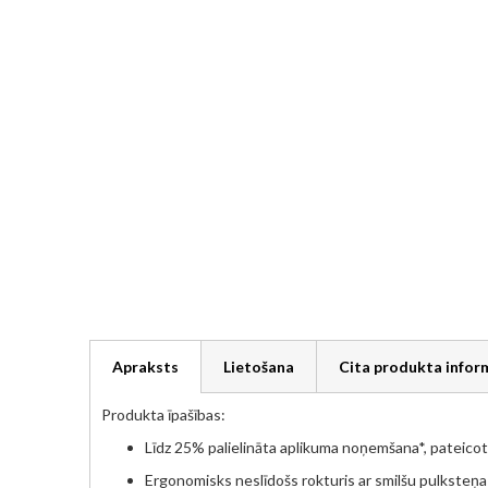
beginning
of
the
images
gallery
Apraksts
Lietošana
Cita produkta infor
Produkta īpašības:
Līdz 25% palielināta aplikuma noņemšana*, pateicoti
Ergonomisks neslīdošs rokturis ar smilšu pulksteņa