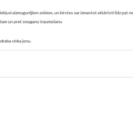
piekļuvi aizmugurējiem zobiem, un birstes var izmantot atkārtoti līdz pat n
ortam un pret smaganu traumešanu
udraba cinka jonu.