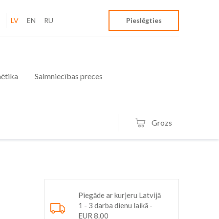
LV
EN
RU
Pieslēgties
ētika
Saimniecības preces
Grozs
Piegāde ar kurjeru Latvijā
1 - 3 darba dienu laikā -
EUR 8.00