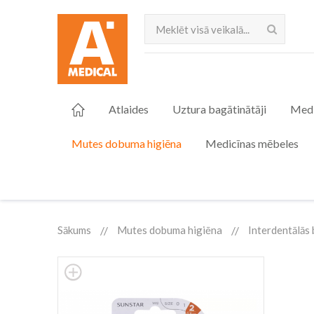
Meklēt
Atlaides
Uztura bagātinātāji
Medi
Mutes dobuma higiēna
Medicīnas mēbeles
Sākums
Mutes dobuma higiēna
Interdentālās 
Skip
to
the
end