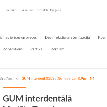
Jaunumi
Par mums
Kontakti
Piegāde
cīnas ierīces un preces
Dezinfekcija un sterilizācija
Kosm
Zobārstiem
Pārtika
Bērniem
birstītes
GUM interdentālā birstīte Trav-Ler, 0.9mm, N6
GUM interdentālā