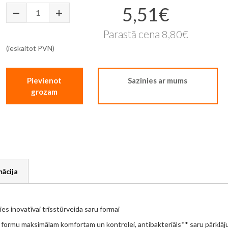
5,51€
Īpaša
cena
Parastā cena
8,80€
(ieskaitot PVN)
Pievienot
Sazinies ar mums
grozam
mācija
es inovatīvai trīsstūrveida saru formai
 formu maksimālam komfortam un kontrolei, antibakteriāls** saru pārklāju