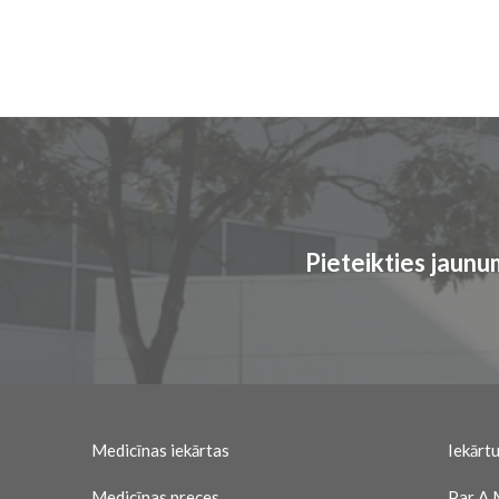
Pieteikties jaun
Medicīnas iekārtas
Iekārtu
Medicīnas preces
Par A.