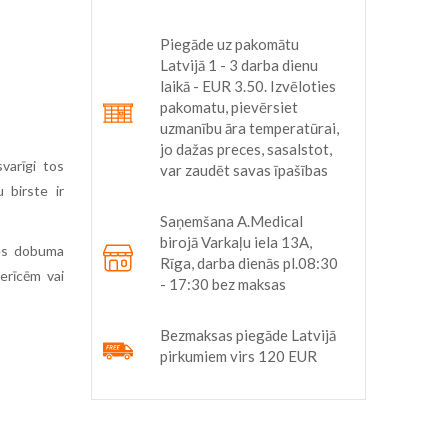
Piegāde uz pakomātu
Latvijā 1 - 3 darba dienu
laikā - EUR 3.50. Izvēloties
pakomatu, pievērsiet
uzmanību āra temperatūrai,
jo dažas preces, sasalstot,
varīgi tos
var zaudēt savas īpašības
u birste ir
Saņemšana A.Medical
birojā Varkaļu iela 13A,
tes dobuma
Rīga, darba dienās pl.08:30
erīcēm vai
- 17:30 bez maksas
Bezmaksas piegāde Latvijā
pirkumiem virs 120 EUR