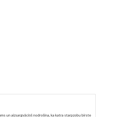
ms un aizsargvāciņš nodrošina, ka katra starpzobu birste