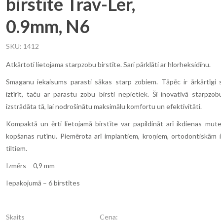
birstīte Trav-Ler,
0.9mm, N6
SKU
1412
Atkārtoti lietojama starpzobu birstīte. Sari pārklāti ar hlorheksidīnu.
Smaganu iekaisums parasti sākas starp zobiem. Tāpēc ir ārkārtīgi s
iztīrīt, taču ar parastu zobu birsti nepietiek. Šī inovatīvā starpzob
izstrādāta tā, lai nodrošinātu maksimālu komfortu un efektivitāti.
Kompaktā un ērti lietojamā birstīte var papildināt arī ikdienas mu
kopšanas rutīnu. Piemērota arī implantiem, kroņiem, ortodontiskām i
tiltiem.
Izmērs – 0,9 mm
Iepakojumā – 6 birstītes
Skaits
Cena: