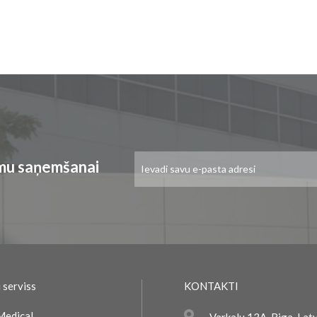
Pieteikties
umu saņemšanai
jaunumu
saņemšanai:
 serviss
KONTAKTI
Medical