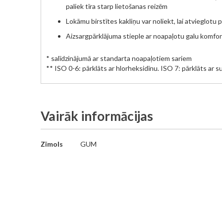
paliek tīra starp lietošanas reizēm
Lokāmu birstītes kakliņu var noliekt, lai atvieglotu 
Aizsargpārklājuma stieple ar noapaļotu galu komf
* salīdzinājumā ar standarta noapaļotiem sariem
** ISO 0-6: pārklāts ar hlorheksidīnu. ISO 7: pārklāts ar s
Vairāk informācijas
Vairāk
Zīmols
GUM
informācijas