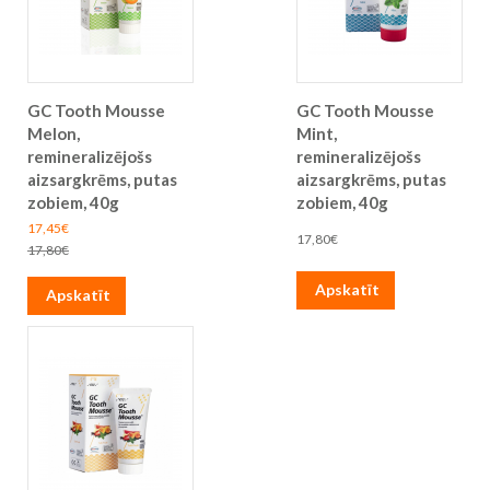
GC Tooth Mousse
GC Tooth Mousse
Melon,
Mint,
remineralizējošs
remineralizējošs
aizsargkrēms, putas
aizsargkrēms, putas
zobiem, 40g
zobiem, 40g
Īpaša
17,45€
17,80€
cena
Parastā
17,80€
cena
Apskatīt
Apskatīt