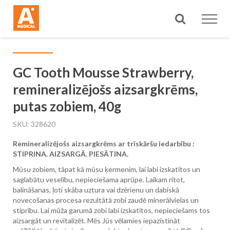
Meklēt
GC Tooth Mousse Strawberry,
remineralizējošs aizsargkrēms,
putas zobiem, 40g
SKU
328620
Remineralizējošs aizsargkrēms ar trīskāršu iedarbību :
STIPRINA. AIZSARGĀ. PIESĀTINA.
Mūsu zobiem, tāpat kā mūsu ķermenim, lai labi izskatītos un
saglabātu veselību, nepieciešama aprūpe. Laikam ritot,
balināšanas, ļoti skāba uztura vai dzērienu un dabiskā
novecošanas procesa rezultātā zobi zaudē minerālvielas un
stiprību. Lai mūža garumā zobi labi izskatītos, nepieciešams tos
aizsargāt un revitalizēt. Mēs Jūs vēlamies iepazīstināt