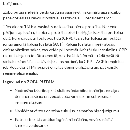
bojājumus.
Zobu putas ir ideāls veids kā Jums sasniegt maksimālu aizsardzību,
pateicoties tās revolucionārajai sastāvdaļai – RecaldentTM*!
*RecaldentTM ir atvasināts no kazeīna, piena proteīna. Nesenie
pētījumi apliecina, ka piena proteīna efekts slēpjas kazeīna proteīna
daļā, kuru sauc par fosfopeptīdu (CPP), tas satur kalcija un fosfāta
jonus amorfā kalcija fosfātā (ACP). Kalcija fosfāts ir nešķīstošs;
citiem vārdiem sakot, tas veido pH neitrālu kristālisku struktūru. CPP
uztur kalcija un fosfāta amorfā, nekristāliskā formā – tādā pašā kā
siekalu minerālās sastāvdaļas. Tas nozīmē, ka CPP – ACP komplekss
jeb RecaldentTM nospiež emaljas demineralizāciju un, pat vairāk,
remineralizē emalju.
Ieguvumi no ZOBU PUTĀM:
Nodrošina izturību pret skābes iedarbību, inhibējot emaljas
demineralizāciju un veicot zoba virsmas un subvirsmas
remineralizāciju
Noslēdz atvērtos dentīna tubuļus, samazina hiperjutīgumu
Pateicoties tās antikariogēnām īpašībām, novērš iniciālā
kariesa veidošanos