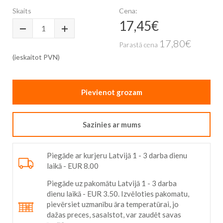
the
Skaits
Cena:
beginning
17,45€
Īpaša
of
cena
the
17,80€
Parastā cena
images
gallery
(ieskaitot PVN)
Pievienot grozam
Sazinies ar mums
Piegāde ar kurjeru Latvijā 1 - 3 darba dienu
laikā - EUR 8.00
Piegāde uz pakomātu Latvijā 1 - 3 darba
dienu laikā - EUR 3.50. Izvēloties pakomatu,
pievērsiet uzmanību āra temperatūrai, jo
dažas preces, sasalstot, var zaudēt savas