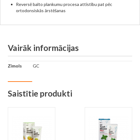
Reversē balto plankumu procesa attīstību pat pēc
ortodonsiskās ārstēšanas
Vairāk informācijas
Vairāk
Zīmols
GC
informācijas
Saistītie produkti