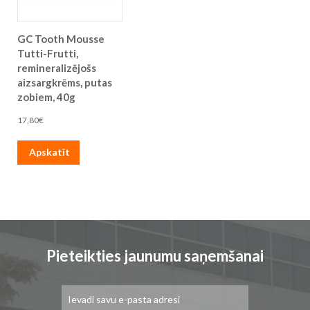
GC Tooth Mousse
Tutti-Frutti,
remineralizējošs
aizsargkrēms, putas
zobiem, 40g
17,80€
Apskatīt
Pieteikties jaunumu saņemšanai
Pieteikties
jaunumu