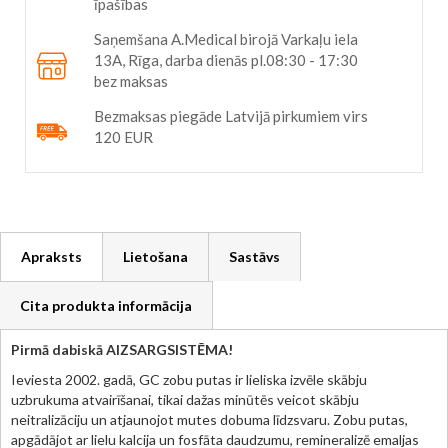
īpašības
Saņemšana A.Medical birojā Varkaļu iela
13A, Rīga, darba dienās pl.08:30 - 17:30
bez maksas
Bezmaksas piegāde Latvijā pirkumiem virs
120 EUR
Apraksts
Lietošana
Sastāvs
Cita produkta informācija
Pirmā dabiskā AIZSARGSISTĒMA!
Ieviesta 2002. gadā, GC zobu putas ir lieliska izvēle skābju
uzbrukuma atvairīšanai, tikai dažas minūtēs veicot skābju
neitralizāciju un atjaunojot mutes dobuma līdzsvaru. Zobu putas,
apgādājot ar lielu kalcija un fosfāta daudzumu, remineralizē emaljas