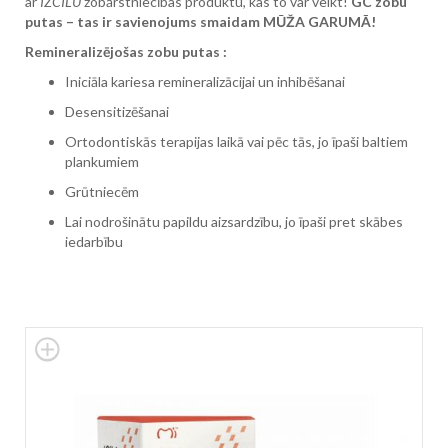
ar
IZCILU
zobārstniecības produktu, kas to var veikt!
GC zobu
putas – tas ir savienojums smaidam MŪŽA GARUMĀ!
Remineralizējošas zobu putas :
Iniciāla kariesa remineralizācijai un inhibēšanai
Desensitizēšanai
Ortodontiskās terapijas laikā vai pēc tās, jo īpaši baltiem
plankumiem
Grūtniecēm
Lai nodrošinātu papildu aizsardzību, jo īpaši pret skābes
iedarbību
Skip
to
the
end
of
the