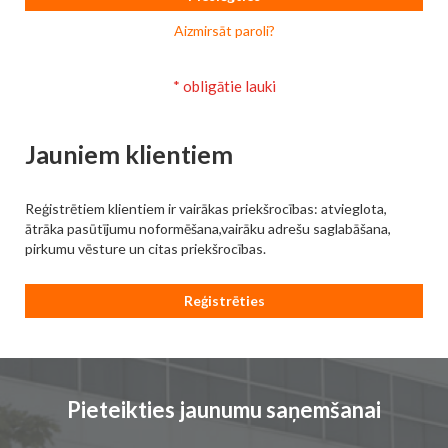
Aizmirsāt paroli?
Jauniem klientiem
Reģistrētiem klientiem ir vairākas priekšrocības: atvieglota,
ātrāka pasūtījumu noformēšana,vairāku adrešu saglabāšana,
pirkumu vēsture un citas priekšrocības.
Reģistrēties
Pieteikties jaunumu saņemšanai