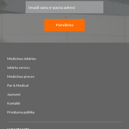
Pieteikties
jaunumu
saņemšanai:
Pieteikties
Medicīnas iekārtas
Iekārtu serviss
Medicīnas preces
Par A.Medical
Jaunumi
Kontakti
Privātuma politika