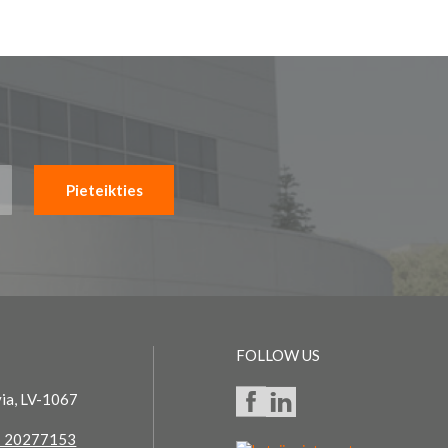
Pieteikties
FOLLOW US
via, LV-1067
 20277153