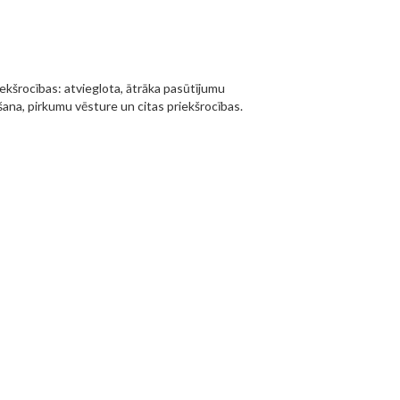
iekšrocības: atvieglota, ātrāka pasūtījumu
ana, pirkumu vēsture un citas priekšrocības.