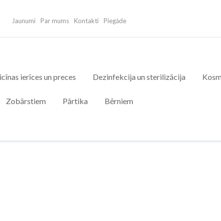
Jaunumi
Par mums
Kontakti
Piegāde
cīnas ierīces un preces
Dezinfekcija un sterilizācija
Kosm
Zobārstiem
Pārtika
Bērniem