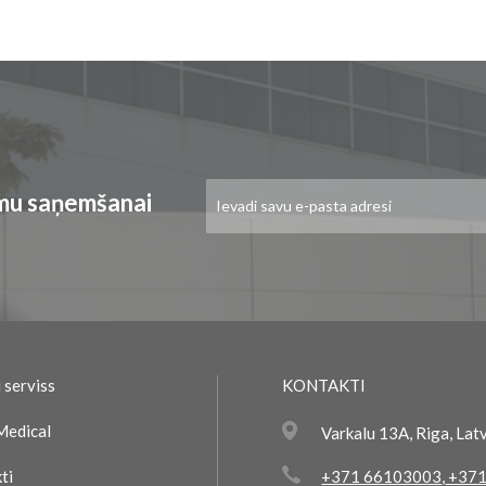
Pieteikties
umu saņemšanai
jaunumu
saņemšanai:
 serviss
KONTAKTI
Medical
Varkalu 13A, Riga, Lat
ti
+371 66103003
,
+371