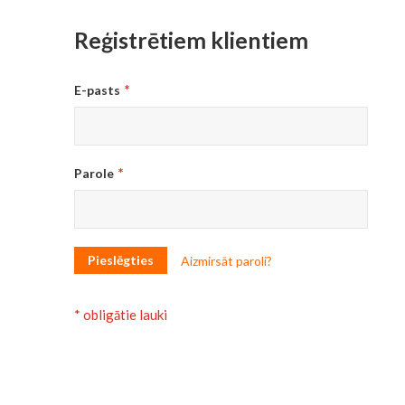
Reģistrētiem klientiem
E-pasts
Parole
Pieslēgties
Aizmirsāt paroli?