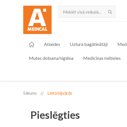
Meklēt
Atlaides
Uztura bagātinātāji
Medi
Mutes dobuma higiēna
Medicīnas mēbeles
Sākums
Lietotājvārds
Pieslēgties