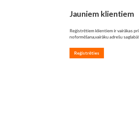
Jauniem klientiem
Reģistrētiem klientiem ir vairākas pr
noformēšana,vairāku adrešu saglabāš
Reģistrēties