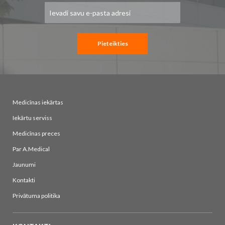
Pieteikties
jaunumu
saņemšanai:
Pieteikties
Medicīnas iekārtas
Iekārtu serviss
Medicīnas preces
Par A.Medical
Jaunumi
Kontakti
Privātuma politika