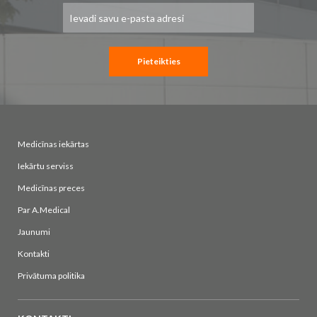
Pieteikties
jaunumu
saņemšanai:
Pieteikties
Medicīnas iekārtas
Iekārtu serviss
Medicīnas preces
Par A.Medical
Jaunumi
Kontakti
Privātuma politika