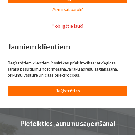
Aizmirsāt paroli?
Jauniem klientiem
Reģistrētiem klientiem ir vairākas priekšrocības: atvieglota,
ātrāka pasūtījumu noformēšana,vairāku adrešu saglabāšana,
pirkumu vēsture un citas priekšrocības.
Reģistrēties
Pieteikties jaunumu saņemšanai