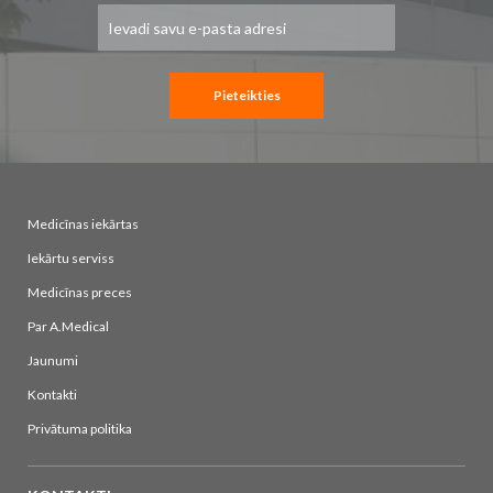
Pieteikties
jaunumu
saņemšanai:
Pieteikties
Medicīnas iekārtas
Iekārtu serviss
Medicīnas preces
Par A.Medical
Jaunumi
Kontakti
Privātuma politika