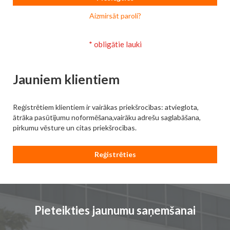
Aizmirsāt paroli?
Jauniem klientiem
Reģistrētiem klientiem ir vairākas priekšrocības: atvieglota,
ātrāka pasūtījumu noformēšana,vairāku adrešu saglabāšana,
pirkumu vēsture un citas priekšrocības.
Reģistrēties
Pieteikties jaunumu saņemšanai