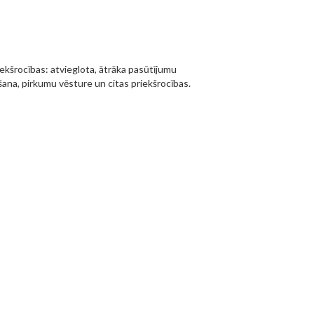
iekšrocības: atvieglota, ātrāka pasūtījumu
ana, pirkumu vēsture un citas priekšrocības.