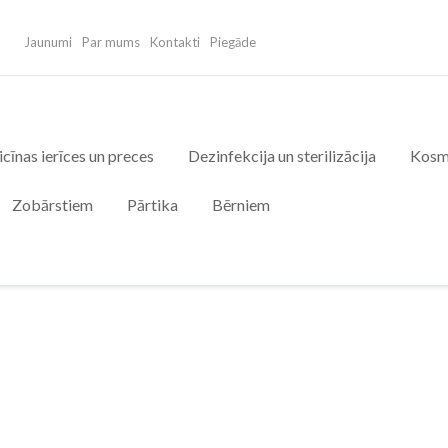
Jaunumi
Par mums
Kontakti
Piegāde
cīnas ierīces un preces
Dezinfekcija un sterilizācija
Kosm
Zobārstiem
Pārtika
Bērniem