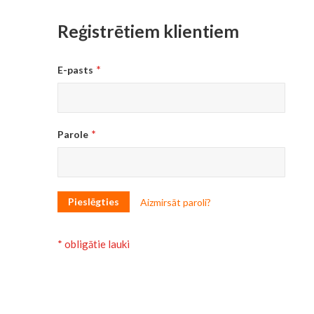
Reģistrētiem klientiem
E-pasts
Parole
Pieslēgties
Aizmirsāt paroli?