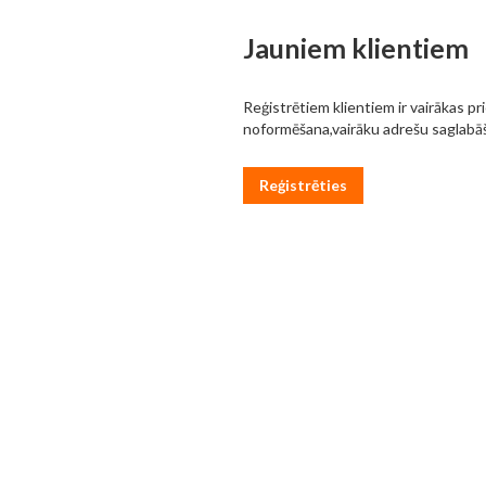
Jauniem klientiem
Reģistrētiem klientiem ir vairākas pr
noformēšana,vairāku adrešu saglabāš
Reģistrēties