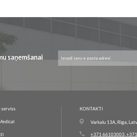
Pieteikties
umu saņemšanai
jaunumu
saņemšanai:
 serviss
KONTAKTI
Medical
Varkalu 13A, Riga, Lat
ti
+371 66103003
,
+371