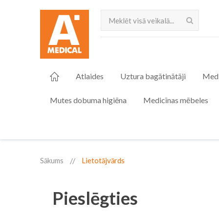
Meklēt
Atlaides
Uztura bagātinātāji
Medi
Mutes dobuma higiēna
Medicīnas mēbeles
Sākums
Lietotājvārds
Pieslēgties