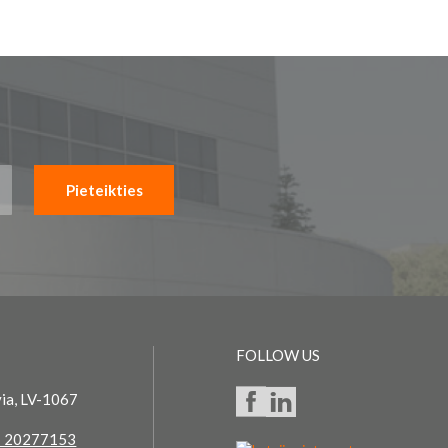
Pieteikties
FOLLOW US
via, LV-1067
 20277153