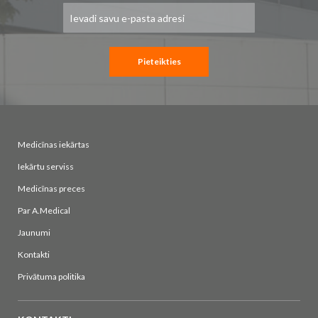
Pieteikties
jaunumu
saņemšanai:
Pieteikties
Medicīnas iekārtas
Iekārtu serviss
Medicīnas preces
Par A.Medical
Jaunumi
Kontakti
Privātuma politika