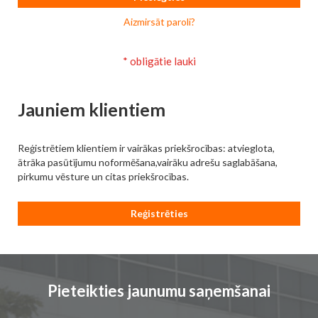
Aizmirsāt paroli?
Jauniem klientiem
Reģistrētiem klientiem ir vairākas priekšrocības: atvieglota,
ātrāka pasūtījumu noformēšana,vairāku adrešu saglabāšana,
pirkumu vēsture un citas priekšrocības.
Reģistrēties
Pieteikties jaunumu saņemšanai