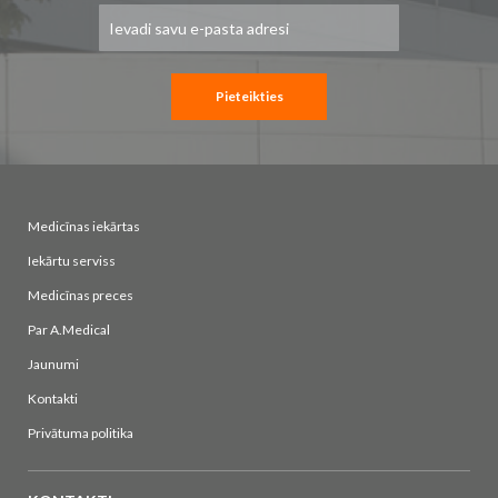
Pieteikties
jaunumu
saņemšanai:
Pieteikties
Medicīnas iekārtas
Iekārtu serviss
Medicīnas preces
Par A.Medical
Jaunumi
Kontakti
Privātuma politika