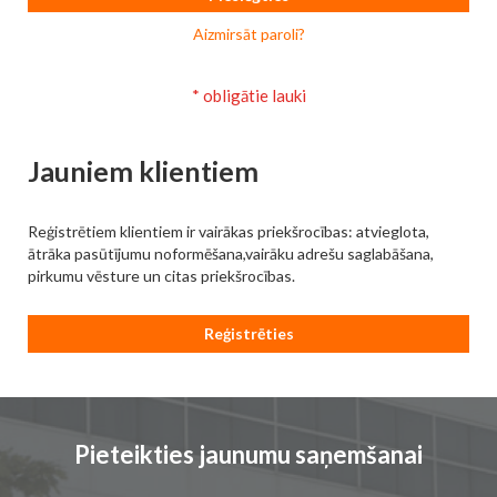
Aizmirsāt paroli?
Jauniem klientiem
Reģistrētiem klientiem ir vairākas priekšrocības: atvieglota,
ātrāka pasūtījumu noformēšana,vairāku adrešu saglabāšana,
pirkumu vēsture un citas priekšrocības.
Reģistrēties
Pieteikties jaunumu saņemšanai