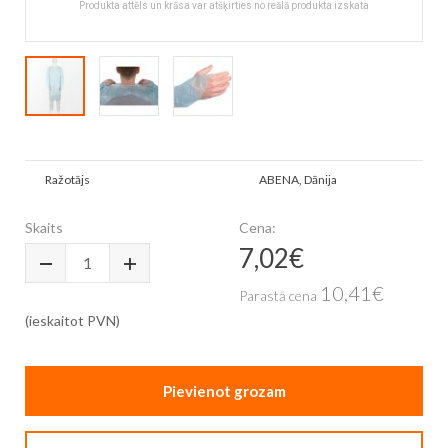
Produkta attēls un krāsa var atšķirties no reālā produkta izskata
Skip
to
Vairāk
the
Ražotājs
ABENA, Dānija
informācijas
beginning
of
Skaits
Cena:
the
7,02€
Īpaša
images
cena
gallery
10,41€
Parastā cena
(ieskaitot PVN)
Pievienot grozam