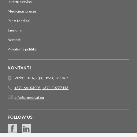
Iekārtu serviss
Medicīnas preces
Par A.Medical
Jaunumi
Kontakti
Privātuma politika
KONTAKTI
Varkalu 13A, Riga, Latvia, LV-1067
+371 66103003
,
+371 20277153
info@amedical.eu
FOLLOW US