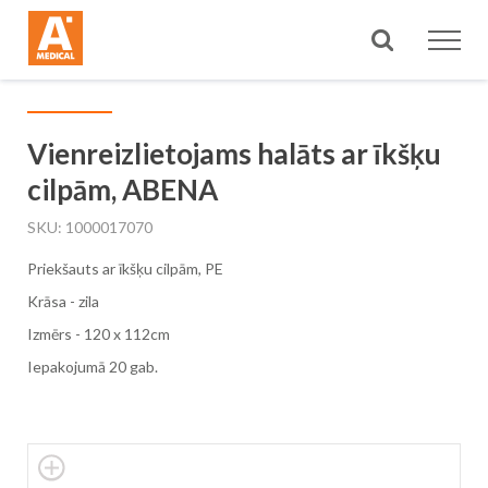
Meklēt
Vienreizlietojams halāts ar īkšķu
cilpām, ABENA
SKU
1000017070
Priekšauts ar īkšķu cilpām, PE
Krāsa - zila
Izmērs - 120 x 112cm
Iepakojumā 20 gab.
Skip
to