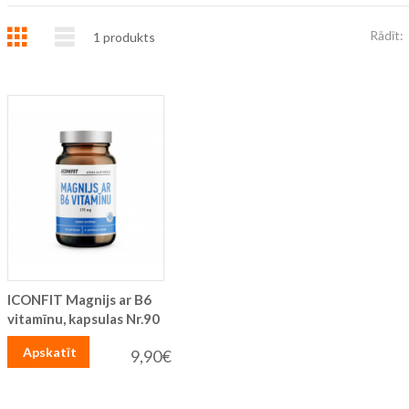
Režģis
Saraksts
Rādīt:
1
produkts
ICONFIT Magnijs ar B6
vitamīnu, kapsulas Nr.90
Apskatīt
9,90€