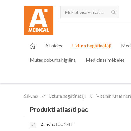
Meklēt
Atlaides
Uztura bagātinātāji
Medi
Mutes dobuma higiēna
Medicīnas mēbeles
Sākums
Uztura bagātinātāji
Vitamīni un miner
Produkti atlasīti pēc
Remove
Zīmols
ICONFIT
This