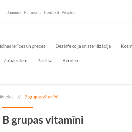
Jaunumi
Par mums
Kontakti
Piegāde
cīnas ierīces un preces
Dezinfekcija un sterilizācija
Kosm
Zobārstiem
Pārtika
Bērniem
ālvielas
B grupas vitamīni
B grupas vitamīni