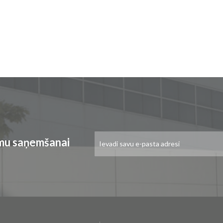
Pieteikties
umu saņemšanai
jaunumu
saņemšanai: