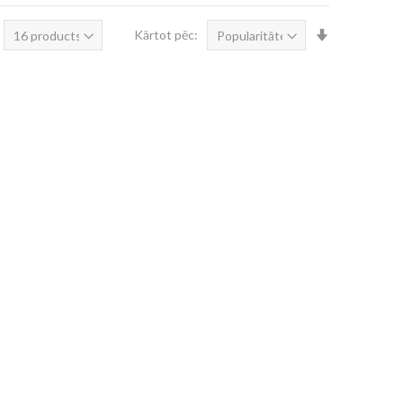
Iestatīt
Kārtot pēc:
augošā
secībā