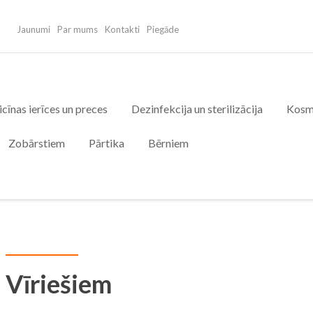
Jaunumi
Par mums
Kontakti
Piegāde
cīnas ierīces un preces
Dezinfekcija un sterilizācija
Kosm
Zobārstiem
Pārtika
Bērniem
Vīriešiem