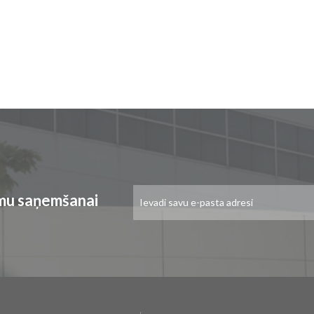
Pieteikties
umu saņemšanai
jaunumu
saņemšanai: