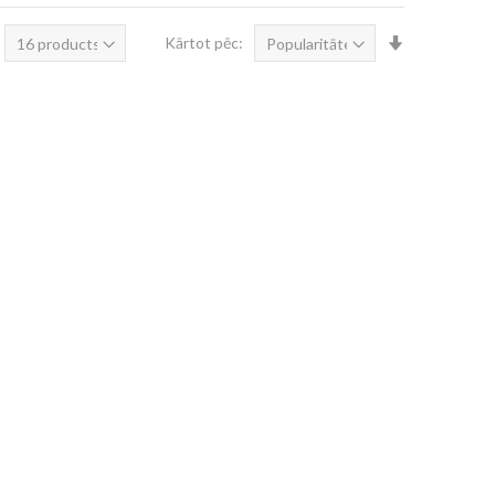
Iestatīt
Kārtot pēc:
augošā
secībā