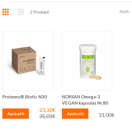
Režģis
Saraksts
Rādīt:
2
Produkti
Preimmu® Biotic N30
NORSAN Omega-3
VEGAN kapsulas Nr.80
23,32€
Īpaša
Apskatīt
Apskatīt
cena
31,00€
35,01€
Parastā
cena