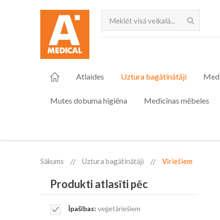
Meklēt
Atlaides
Uztura bagātinātāji
Medi
Mutes dobuma higiēna
Medicīnas mēbeles
Sākums
Uztura bagātinātāji
Vīriešiem
Produkti atlasīti pēc
Remove
Īpašības
veģetāriešiem
This